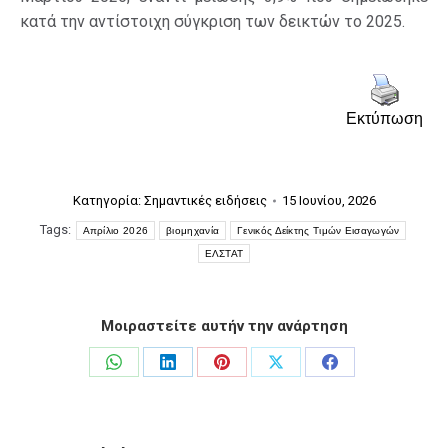
κατά την αντίστοιχη σύγκριση των δεικτών το 2025.
Εκτύπωση
Κατηγορία:
Σημαντικές ειδήσεις
15 Ιουνίου, 2026
Tags:
Απρίλιο 2026
βιομηχανία
Γενικός Δείκτης Τιμών Εισαγωγών
ΕΛΣΤΑΤ
Μοιραστείτε αυτήν την ανάρτηση
Share
Share
Share
Share
Share
on
on
on
on
on
WhatsApp
LinkedIn
Pinterest
X
Facebook