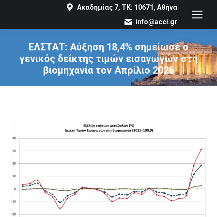
Ακαδημίας 7, ΤΚ: 10671, Αθήνα
info@acci.gr
ΕΛΣΤΑΤ: Αύξηση 18,4% σημείωσε ο
γενικός δείκτης τιμών εισαγωγών στη
βιομηχανία τον Απρίλιο 2026
You are here: