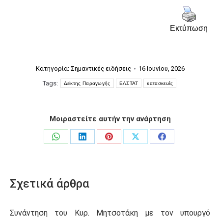
Εκτύπωση
Κατηγορία:
Σημαντικές ειδήσεις
16 Ιουνίου, 2026
Tags:
Δείκτης Παραγωγής
ΕΛΣΤΑΤ
κατασκευές
Μοιραστείτε αυτήν την ανάρτηση
Share
Share
Share
Share
Share
on
on
on
on
on
WhatsApp
LinkedIn
Pinterest
X
Facebook
Σχετικά άρθρα
Συνάντηση του Κυρ. Μητσοτάκη με τον υπουργό