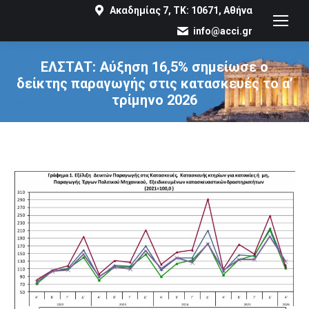
Ακαδημίας 7, ΤΚ: 10671, Αθήνα
info@acci.gr
ΕΛΣΤΑΤ: Αύξηση 16,5% σημείωσε ο
δείκτης παραγωγής στις κατασκευές το α’
τρίμηνο 2026
You are here: