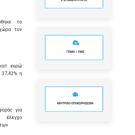
ώθηκε το
χώρα τον
κατ. ευρώ
 37,42% η
φοράς για
λεγχο
των