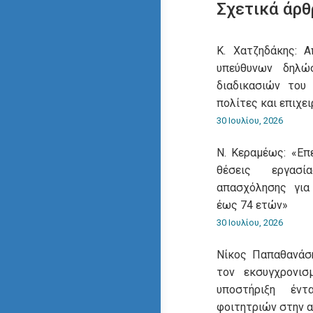
Σχετικά άρθ
Κ. Χατζηδάκης: 
υπεύθυνων δηλ
διαδικασιών του
πολίτες και επιχει
30 Ιουλίου, 2026
Ν. Κεραμέως: «Επ
θέσεις εργασ
απασχόλησης για
έως 74 ετών»
30 Ιουλίου, 2026
Νίκος Παπαθανάση
τον εκσυγχρονι
υποστήριξη έντ
φοιτητριών στην 