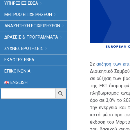
ΥΠΗΡΕΣΙΕΣ ΕΒΕΑ
ΜΗΤΡΩΟ ΕΠΙΧΕΙΡΗΣΕΩΝ
ΑΝΑΖΗΤΗΣΗ ΕΠΙΧΕΙΡΗΣΕΩΝ
ΔΡΑΣΕΙΣ & ΠΡΟΓΡΑΜΜΑΤΑ
ΣΥΧΝΕΣ ΕΡΩΤΗΣΕΙΣ
ΕΚΛΟΓΈΣ ΕΒΕΑ
Σε
αύξηση των επι
Διοικητικό Συμβο
ΕΠΙΚΟΙΝΩΝΙΑ
σε αύξηση των βασ
ENGLISH
της ΕΚΤ διαμορφώ
Search
Search Button
πληθωρισμός αναμ
for:
όρο σε 3,0% το 20
την ενέργεια και 
κατά μέσο όρο σε
έκδοση του Μαρτί
του βασικού σενα