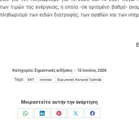
των τιμών της ενέργειας, η οποία -σε ορισμένο βαθμό- ανα
 πληθωρισμό των ειδών διατροφής, των αγαθών και των υπηρ
Κατηγορία:
Σημαντικές ειδήσεις
12 Ιουνίου, 2026
Tags:
ΕΚΤ
επιτόκια
Ευρωπαϊκή Κεντρική Τράπεζα
Μοιραστείτε αυτήν την ανάρτηση
Share
Share
Share
Share
Share
on
on
on
on
on
WhatsApp
LinkedIn
Pinterest
X
Facebook