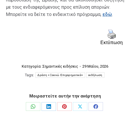
με τους ενδιαφερόμενους προς επίλυση αποριών.
Μπορείτε να δείτε το ενδεικτικό πρόγραμμα,
εδώ
.
Εκτύπωση
Κατηγορία:
Σημαντικές ειδήσεις
29 Μαΐου, 2026
Tags:
Δράση «Ξεκινώ Επιχειρηματικά»
εκδήλωση
Μοιραστείτε αυτήν την ανάρτηση
Share
Share
Share
Share
Share
on
on
on
on
on
WhatsApp
LinkedIn
Pinterest
X
Facebook