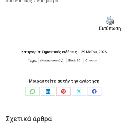
από 500 έως 2.500 μέτρα.
Εκτύπωση
Κατηγορία:
Σημαντικές ειδήσεις
29 Μαΐου, 2026
Tags:
(Κυπαρισσιακός)
Block 10
Chevron
Μοιραστείτε αυτήν την ανάρτηση
Share
Share
Share
Share
Share
on
on
on
on
on
WhatsApp
LinkedIn
Pinterest
X
Facebook
Σχετικά άρθρα