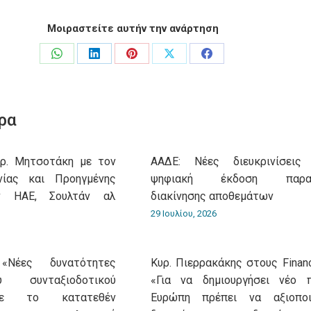
Μοιραστείτε αυτήν την ανάρτηση
Share
Share
Share
Share
Share
on
on
on
on
on
WhatsApp
LinkedIn
Pinterest
X
Facebook
ρα
υρ. Μητσοτάκη με τον
ΑΑΔΕ: Νέες διευκρινίσεις
νίας και Προηγμένης
ψηφιακή έκδοση παρασ
ν ΗΑΕ, Σουλτάν αλ
διακίνησης αποθεμάτων
29 Ιουλίου, 2026
«Νέες δυνατότητες
Κυρ. Πιερρακάκης στους Financ
 συνταξιοδοτικού
«Για να δημιουργήσει νέο 
με το κατατεθέν
Ευρώπη πρέπει να αξιοποι