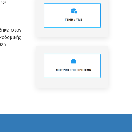
ος»
θηκε στον
οδομικής
026