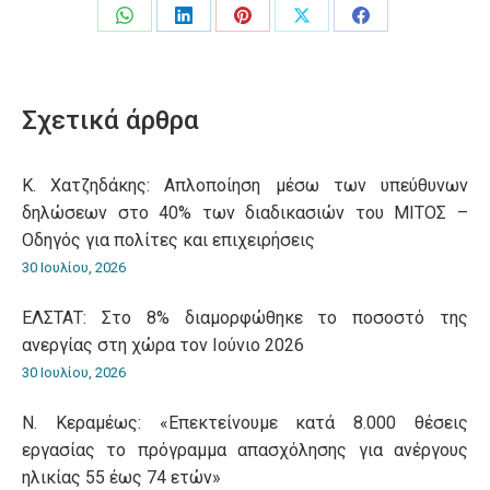
Share
Share
Share
Share
Share
on
on
on
on
on
WhatsApp
LinkedIn
Pinterest
X
Facebook
Σχετικά άρθρα
Κ. Χατζηδάκης: Aπλοποίηση μέσω των υπεύθυνων
δηλώσεων στο 40% των διαδικασιών του ΜΙΤΟΣ –
Οδηγός για πολίτες και επιχειρήσεις
30 Ιουλίου, 2026
ΕΛΣΤΑΤ: Στο 8% διαμορφώθηκε το ποσοστό της
ανεργίας στη χώρα τον Ιούνιο 2026
30 Ιουλίου, 2026
Ν. Κεραμέως: «Επεκτείνουμε κατά 8.000 θέσεις
εργασίας το πρόγραμμα απασχόλησης για ανέργους
ηλικίας 55 έως 74 ετών»