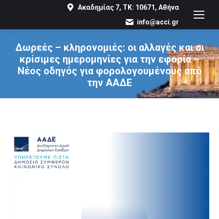
Ακαδημίας 7, ΤΚ: 10671, Αθήνα
info@acci.gr
Δωρεές – κληρονομιές: οι αλλαγές και οι
κρίσιμες ημερομηνίες για την εφορία –
Νέος οδηγός για φορολογουμένους από
την ΑΑΔΕ
You are here: