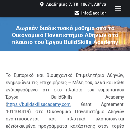
Ακαδημίας 7, ΤΚ: 10671, Αθήνα
info@acci.gr
Δωρεάν διαδικτυακό μάθημα από το
Οικονομικό Πανεπιστήμιο Αθηνών στο
πλαίσιο του Έργου BuildSkills Academy
You are here:
Το Εμπορικό και Βιομηχανικό Επιμελητήριο Αθηνών,
ενημερώνει τις Επιχειρήσεις – Μέλη του, αλλά και κάθε
ενδιαφερόμενο, ότι στο πλαίσιο του ευρωπαϊκού
Έργου BuildSkills Academy
(
https://buildskillsacademy.com
, Grant Agreement:
101104419), στο Οικονομικό Πανεπιστήμιο Αθηνών
αναπτύσσονται και πιλοτικά υλοποιούνται
εξειδικευμένα προγράμματα κατάρτισης στον τομέα