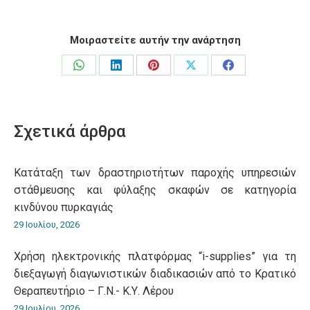
Μοιραστείτε αυτήν την ανάρτηση
Share
Share
Share
Share
Share
on
on
on
on
on
WhatsApp
LinkedIn
Pinterest
X
Facebook
Σχετικά άρθρα
Κατάταξη των δραστηριοτήτων παροχής υπηρεσιών
στάθμευσης και φύλαξης σκαφών σε κατηγορία
κινδύνου πυρκαγιάς
29 Ιουλίου, 2026
Χρήση ηλεκτρονικής πλατφόρμας “i-supplies” για τη
διεξαγωγή διαγωνιστικών διαδικασιών από το Κρατικό
Θεραπευτήριο – Γ.Ν.- Κ.Υ. Λέρου
29 Ιουλίου, 2026