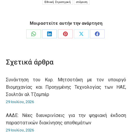
Εθνική Στρατηγική
στέγαση
Μοιραστείτε αυτήν την ανάρτηση
Share
Share
Share
Share
Share
on
on
on
on
on
WhatsApp
LinkedIn
Pinterest
X
Facebook
Σχετικά άρθρα
Συνάντηση του Κυρ. Μητσοτάκη με τον υπουργό
Βιομηχανίας και Προηγμένης Τεχνολογίας των ΗΑΕ,
Σουλτάν αλ Τζαμπέρ
29 Ιουλίου, 2026
ΑΑΔΕ: Νέες διευκρινίσεις για την ψηφιακή έκδοση
παραστατικών διακίνησης αποθεμάτων
29 Ιουλίου, 2026