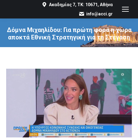
Ακαδημίας 7, ΤΚ: 10671, Αθήνα
info@acci.gr
Δόμνα Μιχαηλίδου: Για πρώτη φορά η χώρα
αποκτά Εθνική Στρατηγική για τη Στέγαση
You are here: