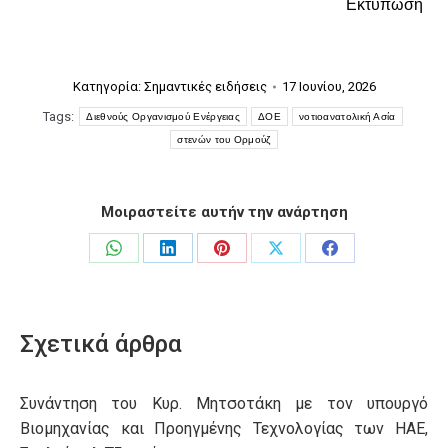
Εκτύπωση
Κατηγορία:
Σημαντικές ειδήσεις
17 Ιουνίου, 2026
Tags:
Διεθνούς Οργανισμού Ενέργειας
ΔΟΕ
νοτιοανατολική Ασία
στενών του Ορμούζ
Μοιραστείτε αυτήν την ανάρτηση
Share
Share
Share
Share
Share
on
on
on
on
on
WhatsApp
LinkedIn
Pinterest
X
Facebook
Σχετικά άρθρα
Συνάντηση του Κυρ. Μητσοτάκη με τον υπουργό
Βιομηχανίας και Προηγμένης Τεχνολογίας των ΗΑΕ,