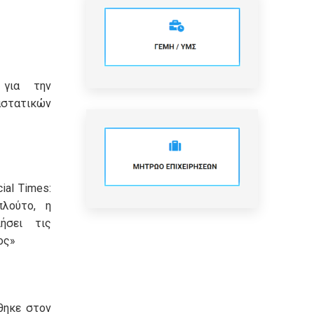
 για την
τατικών
ial Times:
πλούτο, η
ήσει τις
ος»
θηκε στον