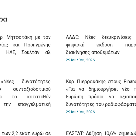
on
on
on
on
on
WhatsApp
LinkedIn
Pinterest
X
Facebook
ρα
υρ. Μητσοτάκη με τον
ΑΑΔΕ: Νέες διευκρινίσεις
νίας και Προηγμένης
ψηφιακή έκδοση παρασ
ν ΗΑΕ, Σουλτάν αλ
διακίνησης αποθεμάτων
29 Ιουλίου, 2026
«Νέες δυνατότητες
Κυρ. Πιερρακάκης στους Financ
 συνταξιοδοτικού
«Για να δημιουργήσει νέο 
με το κατατεθέν
Ευρώπη πρέπει να αξιοποι
 την επαγγελματική
δυνατότητες του ραδιοφάσματ
29 Ιουλίου, 2026
 των 2,2 εκατ. ευρώ σε
ΕΛΣΤΑΤ: Αύξηση 10,6% σημειώ