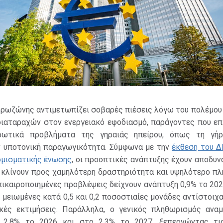
Ευρωζώνης αντιμετωπίζει σοβαρές πιέσεις λόγω του πολέμου
διαταραχών στον ενεργειακό εφοδιασμό, παράγοντες που επ
ρωτικά προβλήματα της γηραιάς ηπείρου, όπως τη γή
ν υποτονική παραγωγικότητα. Σύμφωνα με την
έκθεση του Δ
ομισματικής ένωσης
, οι προοπτικές ανάπτυξης έχουν αποδυν
α κλίνουν προς χαμηλότερη δραστηριότητα και υψηλότερο πλ
επικαιροποιημένες προβλέψεις δείχνουν ανάπτυξη 0,9% το 202
ς μειωμένες κατά 0,5 και 0,2 ποσοστιαίες μονάδες αντίστοιχ
κές εκτιμήσεις. Παράλληλα, ο γενικός πληθωρισμός αναμ
 2,8% το 2026 και στο 2,3% το 2027, ξεπερνώντας τι