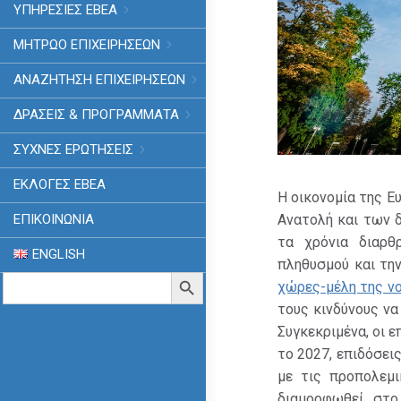
ΥΠΗΡΕΣΙΕΣ ΕΒΕΑ
ΜΗΤΡΩΟ ΕΠΙΧΕΙΡΗΣΕΩΝ
ΑΝΑΖΗΤΗΣΗ ΕΠΙΧΕΙΡΗΣΕΩΝ
ΔΡΑΣΕΙΣ & ΠΡΟΓΡΑΜΜΑΤΑ
ΣΥΧΝΕΣ ΕΡΩΤΗΣΕΙΣ
ΕΚΛΟΓΈΣ ΕΒΕΑ
Η οικονομία της 
Ανατολή και των 
ΕΠΙΚΟΙΝΩΝΙΑ
τα χρόνια διαρθ
ENGLISH
πληθυσμού και τη
Search
Search Button
χώρες-μέλη της ν
for:
τους κινδύνους ν
Συγκεκριμένα, οι 
το 2027, επιδόσει
με τις προπολεμι
διαμορφωθεί στο