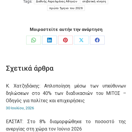
Tags:
Διεθνής Αερολιμένας Αθηνών
επιβατική κίνηση
πρώτο 5μηνο του 2026
Μοιραστείτε αυτήν την ανάρτηση
Share
Share
Share
Share
Share
on
on
on
on
on
WhatsApp
LinkedIn
Pinterest
X
Facebook
Σχετικά άρθρα
Κ. Χατζηδάκης: Aπλοποίηση μέσω των υπεύθυνων
δηλώσεων στο 40% των διαδικασιών του ΜΙΤΟΣ –
Οδηγός για πολίτες και επιχειρήσεις
30 Ιουλίου, 2026
ΕΛΣΤΑΤ: Στο 8% διαμορφώθηκε το ποσοστό της
ανεργίας στη χώρα τον Ιούνιο 2026