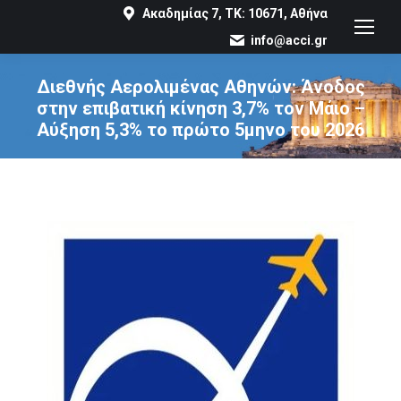
Ακαδημίας 7, ΤΚ: 10671, Αθήνα
info@acci.gr
Διεθνής Αερολιμένας Αθηνών: Άνοδος
στην επιβατική κίνηση 3,7% τον Μάιο –
Αύξηση 5,3% το πρώτο 5μηνο του 2026
You are here: