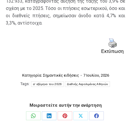
132.933, καταγράφοντας αύξηση της τάξης του 3,9% σε
σχέση με το 2025. Τόσο οι πτήσεις εσωτερικού, όσο και
οι διεθνείς πτήσεις, σημείωσαν άνοδο κατά 4,7% και
3,3%, αντίστοιχα.
Εκτύπωση
Κατηγορία:
Σημαντικές ειδήσεις
7 Ιουλίου, 2026
Tags:
α' εξάμηνο του 2026
Διεθνής Αερολιμένας Αθηνών
Μοιραστείτε αυτήν την ανάρτηση
Share
Share
Share
Share
Share
on
on
on
on
on