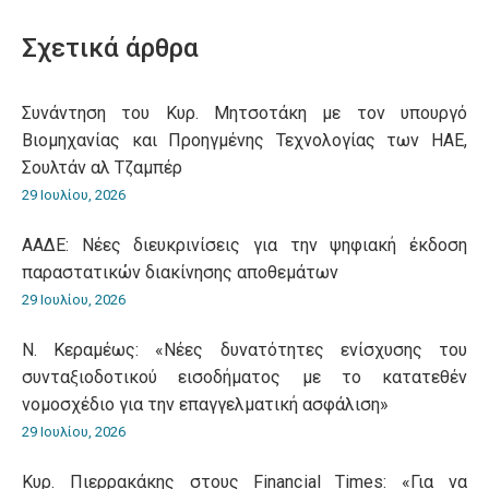
WhatsApp
LinkedIn
Pinterest
X
Facebook
Σχετικά άρθρα
Συνάντηση του Κυρ. Μητσοτάκη με τον υπουργό
Βιομηχανίας και Προηγμένης Τεχνολογίας των ΗΑΕ,
Σουλτάν αλ Τζαμπέρ
29 Ιουλίου, 2026
ΑΑΔΕ: Νέες διευκρινίσεις για την ψηφιακή έκδοση
παραστατικών διακίνησης αποθεμάτων
29 Ιουλίου, 2026
Ν. Κεραμέως: «Νέες δυνατότητες ενίσχυσης του
συνταξιοδοτικού εισοδήματος με το κατατεθέν
νομοσχέδιο για την επαγγελματική ασφάλιση»
29 Ιουλίου, 2026
Κυρ. Πιερρακάκης στους Financial Times: «Για να