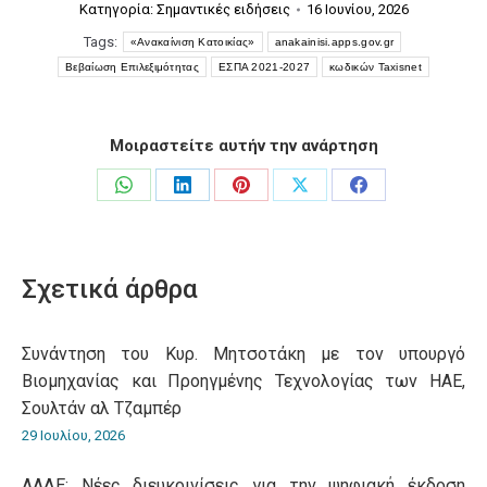
Κατηγορία:
Σημαντικές ειδήσεις
16 Ιουνίου, 2026
Tags:
«Ανακαίνιση Κατοικίας»
anakainisi.apps.gov.gr
Βεβαίωση Επιλεξιμότητας
ΕΣΠΑ 2021-2027
κωδικών Taxisnet
Μοιραστείτε αυτήν την ανάρτηση
Share
Share
Share
Share
Share
on
on
on
on
on
WhatsApp
LinkedIn
Pinterest
X
Facebook
Σχετικά άρθρα
Συνάντηση του Κυρ. Μητσοτάκη με τον υπουργό
Βιομηχανίας και Προηγμένης Τεχνολογίας των ΗΑΕ,
Σουλτάν αλ Τζαμπέρ
29 Ιουλίου, 2026
ΑΑΔΕ: Νέες διευκρινίσεις για την ψηφιακή έκδοση