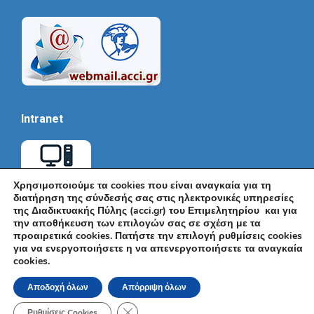
Intranet
Χρησιμοποιούμε τα cookies που είναι αναγκαία για τη
διατήρηση της σύνδεσής σας στις ηλεκτρονικές υπηρεσίες
της Διαδικτυακής Πύλης (acci.gr) του Επιμελητηρίου και για
την αποθήκευση των επιλογών σας σε σχέση με τα
προαιρετικά cookies. Πατήστε την επιλογή ρυθμίσεις cookies
για να ενεργοποιήσετε η να απενεργοποιήσετε τα αναγκαία
cookies.
© Εμπορικό και Βιομηχανικό Επιμελητήριο Αθηνών 2026 |
Ακαδημίας 7, ΤΚ: 10671, Αθήνα, Τηλ: +30 210 3604815, e-mail:
Αποδοχή όλων
Απόρριψη όλων
info@acci.gr
Όροι Χρήσης
|
Πολιτική Ασφάλειας
|
Πολιτική Απορρήτου
|
Δήλωση
Κλείσιμο του Cookie banner για το GDPR
Προσβασιμότητας
Ρυθμίσεις Cookies