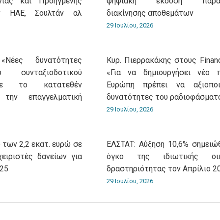
νίας και Προηγμένης
ψηφιακή έκδοση παρασ
ν ΗΑΕ, Σουλτάν αλ
διακίνησης αποθεμάτων
29 Ιουλίου, 2026
«Νέες δυνατότητες
Κυρ. Πιερρακάκης στους Financ
 συνταξιοδοτικού
«Για να δημιουργήσει νέο 
με το κατατεθέν
Ευρώπη πρέπει να αξιοποι
 την επαγγελματική
δυνατότητες του ραδιοφάσματ
29 Ιουλίου, 2026
 των 2,2 εκατ. ευρώ σε
ΕΛΣΤΑΤ: Αύξηση 10,6% σημειώ
χειριστές δανείων για
όγκο της ιδιωτικής οικ
025
δραστηριότητας τον Απρίλιο 2
29 Ιουλίου, 2026