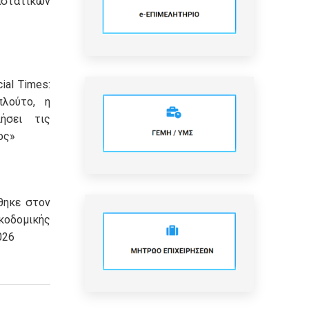
τατικών
ial Times:
πλούτο, η
ήσει τις
ος»
θηκε στον
οδομικής
026