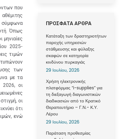
όντων που
 αθέμιτης
, σύμφωνα
ΠΡΟΣΦΑΤΑ ΑΡΘΡΑ
ωτή. Όπως
Κατάταξη των δραστηριοτήτων
ι μηνιαίες
παροχής υπηρεσιών
ίου 2025-
στάθμευσης και φύλαξης
εις τιμών
σκαφών σε κατηγορία
οτυπώνουν
κινδύνου πυρκαγιάς
φωσης των
29 Ιουλίου, 2026
ωνα με τα
Χρήση ηλεκτρονικής
 2026, οι
πλατφόρμας “i-supplies” για
 μειωμένες
τη διεξαγωγή διαγωνιστικών
στιγμή, οι
διαδικασιών από το Κρατικό
Θεραπευτήριο – Γ.Ν.- Κ.Υ.
ικνύει ότι
Λέρου
τιμών, ενώ
29 Ιουλίου, 2026
Παράταση προθεσμίας