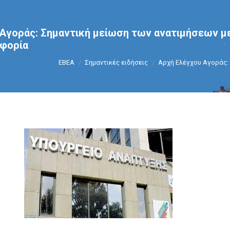
Αγοράς: Σημαντική μείωση των ανατιμήσεων με
οφορία
You are here:
ΕΒΕΑ
Σημαντικές ειδήσεις
Αρχή Ελέγχου Αγοράς: