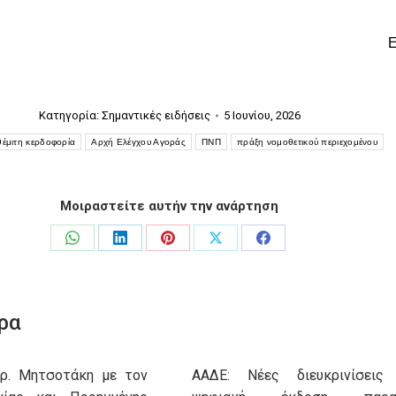
Κατηγορία:
Σημαντικές ειδήσεις
5 Ιουνίου, 2026
θέμιτη κερδοφορία
Αρχή Ελέγχου Αγοράς
ΠΝΠ
πράξη νομοθετικού περιεχομένου
Μοιραστείτε αυτήν την ανάρτηση
Share
Share
Share
Share
Share
on
on
on
on
on
WhatsApp
LinkedIn
Pinterest
X
Facebook
ρα
υρ. Μητσοτάκη με τον
ΑΑΔΕ: Νέες διευκρινίσεις