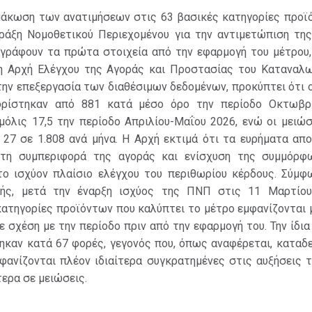
μάκωση των ανατιμήσεων στις 63 βασικές κατηγορίες προϊ
ράξη Νομοθετικού Περιεχομένου για την αντιμετώπιση της
γράφουν τα πρώτα στοιχεία από την εφαρμογή του μέτρου
η Αρχή Ελέγχου της Αγοράς και Προστασίας του Καταναλ
την επεξεργασία των διαθέσιμων δεδομένων, προκύπτει ότι ο
ιορίστηκαν από 881 κατά μέσο όρο την περίοδο Οκτωβρ
μόλις 17,5 την περίοδο Απριλίου-Μαΐου 2026, ενώ οι μειώσ
 27 σε 1.808 ανά μήνα. Η Αρχή εκτιμά ότι τα ευρήματα απ
τη συμπεριφορά της αγοράς και ενίσχυση της συμμόρ
το ισχύον πλαίσιο ελέγχου του περιθωρίου κέρδους. Σύμφ
χής, μετά την έναρξη ισχύος της ΠΝΠ στις 11 Μαρτίου
κατηγορίες προϊόντων που καλύπτει το μέτρο εμφανίζονται
 σχέση με την περίοδο πριν από την εφαρμογή του. Την ίδια 
ηκαν κατά 67 φορές, γεγονός που, όπως αναφέρεται, καταδε
μφανίζονται πλέον ιδιαίτερα συγκρατημένες στις αυξήσεις 
ερα σε μειώσεις.