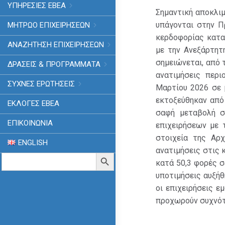
ΥΠΗΡΕΣΙΕΣ ΕΒΕΑ
Σημαντική αποκλι
υπάγονται στην Π
ΜΗΤΡΩΟ ΕΠΙΧΕΙΡΗΣΕΩΝ
κερδοφορίας κατα
ΑΝΑΖΗΤΗΣΗ ΕΠΙΧΕΙΡΗΣΕΩΝ
με την Ανεξάρτητ
σημειώνεται, από 
ΔΡΑΣΕΙΣ & ΠΡΟΓΡΑΜΜΑΤΑ
ανατιμήσεις περ
ΣΥΧΝΕΣ ΕΡΩΤΗΣΕΙΣ
Μαρτίου 2026 σε 
εκτοξεύθηκαν από
ΕΚΛΟΓΈΣ ΕΒΕΑ
σαφή μεταβολή σ
ΕΠΙΚΟΙΝΩΝΙΑ
επιχειρήσεων με 
στοιχεία της Αρ
ENGLISH
ανατιμήσεις στις 
Search
Search Button
κατά 50,3 φορές σε
for:
υποτιμήσεις αυξήθ
οι επιχειρήσεις ε
προχωρούν συχνότ