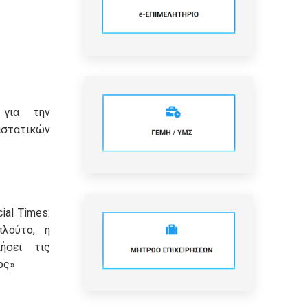
 για την
τατικών
ial Times:
πλούτο, η
ήσει τις
ος»