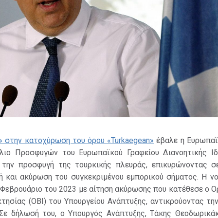
» στην κατοχύρωση του όρου «Turkaegean»
έβαλε η Ευρωπαϊ
λιο Προσφυγών του Ευρωπαϊκού Γραφείου Διανοητικής Ιδ
 την προσφυγή της τουρκικής πλευράς, επικυρώνοντας σ
ή και ακύρωση του συγκεκριμένου εμπορικού σήματος. Η νο
ν Φεβρουάριο του 2023 με αίτηση ακύρωσης που κατέθεσε ο 
κτησίας (ΟΒΙ) του Υπουργείου Ανάπτυξης, αντικρούοντας τη
 Σε δήλωσή του, ο Υπουργός Ανάπτυξης, Τάκης Θεοδωρικάκ