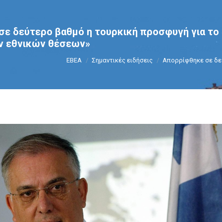
ε δεύτερο βαθμό η τουρκική προσφυγή για το
ν εθνικών θέσεων»
You are here:
ΕΒΕΑ
Σημαντικές ειδήσεις
Απορρίφθηκε σε δε