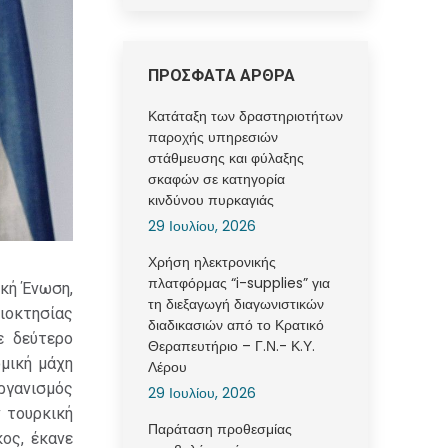
ΠΡΟΣΦΑΤΑ ΑΡΘΡΑ
Κατάταξη των δραστηριοτήτων
παροχής υπηρεσιών
στάθμευσης και φύλαξης
σκαφών σε κατηγορία
κινδύνου πυρκαγιάς
29 Ιουλίου, 2026
Χρήση ηλεκτρονικής
πλατφόρμας “i-supplies” για
κή Ένωση,
τη διεξαγωγή διαγωνιστικών
ιοκτησίας
διαδικασιών από το Κρατικό
ε δεύτερο
Θεραπευτήριο – Γ.Ν.- Κ.Υ.
μική μάχη
Λέρου
Οργανισμός
29 Ιουλίου, 2026
ν τουρκική
Παράταση προθεσμίας
ος, έκανε