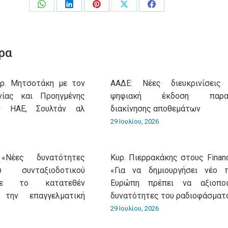
Share
Share
Share
Share
Share
on
on
on
on
on
WhatsApp
LinkedIn
Pinterest
X
Facebook
ρα
υρ. Μητσοτάκη με τον
ΑΑΔΕ: Νέες διευκρινίσεις
νίας και Προηγμένης
ψηφιακή έκδοση παρασ
ν ΗΑΕ, Σουλτάν αλ
διακίνησης αποθεμάτων
29 Ιουλίου, 2026
«Νέες δυνατότητες
Κυρ. Πιερρακάκης στους Financ
 συνταξιοδοτικού
«Για να δημιουργήσει νέο 
με το κατατεθέν
Ευρώπη πρέπει να αξιοποι
 την επαγγελματική
δυνατότητες του ραδιοφάσματ
29 Ιουλίου, 2026