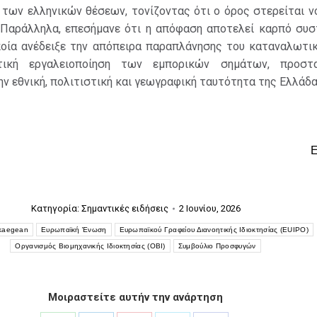
 των ελληνικών θέσεων, τονίζοντας ότι ο όρος στερείται ν
 Παράλληλα, επεσήμανε ότι η απόφαση αποτελεί καρπό συσ
ποία ανέδειξε την απόπειρα παραπλάνησης του καταναλωτικ
τική εργαλειοποίηση των εμπορικών σημάτων, προστα
ν εθνική, πολιτιστική και γεωγραφική ταυτότητα της Ελλάδα
Κατηγορία:
Σημαντικές ειδήσεις
2 Ιουνίου, 2026
kaegean
Ευρωπαϊκή Ένωση
Ευρωπαϊκού Γραφείου Διανοητικής Ιδιοκτησίας (EUIPO)
Οργανισμός Βιομηχανικής Ιδιοκτησίας (ΟΒΙ)
Συμβούλιο Προσφυγών
Μοιραστείτε αυτήν την ανάρτηση