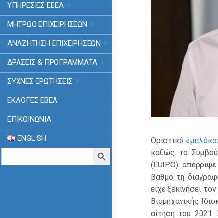
ΥΠΗΡΕΣΙΕΣ ΕΒΕΑ
ΜΗΤΡΩΟ ΕΠΙΧΕΙΡΗΣΕΩΝ
ΑΝΑΖΗΤΗΣΗ ΕΠΙΧΕΙΡΗΣΕΩΝ
ΔΡΑΣΕΙΣ & ΠΡΟΓΡΑΜΜΑΤΑ
ΣΥΧΝΕΣ ΕΡΩΤΗΣΕΙΣ
ΕΚΛΟΓΈΣ ΕΒΕΑ
ΕΠΙΚΟΙΝΩΝΙΑ
ENGLISH
Οριστικό
«μπλόκο
Search
Search Button
καθώς το Συμβού
for:
(EUIPO) απέρριψε
βαθμό τη διαγραφ
είχε ξεκινήσει το
Βιομηχανικής Ιδιο
αίτηση του 2021.