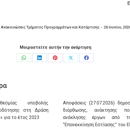
:
Ανακοινώσεις Τμήματος Προγραμμάτων και Κατάρτισης
26 Ιουνίου, 202
Μοιραστείτε αυτήν την ανάρτηση
Share
Share
Share
Share
Share
on
on
on
on
on
WhatsApp
LinkedIn
Pinterest
X
Facebook
ρα
θεσμίας υποβολής
Αποφάσεις (27.07.2026) δημοσ
τοδότησης στη Δράση
διόρθωσης, ανάκτησης π
» για το έτος 2023
ανάκλησης έργων από τ
“Επανεκκίνηση Εστίασης” του 