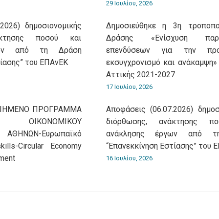
29 Ιουλίου, 2026
.2026) δημοσιονομικής
Δημοσιεύθηκε η 3η τροποπο
άκτησης ποσού και
Δράσης «Ενίσχυση παρα
γων από τη Δράση
επενδύσεων για την προ
τίασης” του ΕΠΑνΕΚ
εκσυγχρονισμό και ανάκαμψη
Αττικής 2021-2027
17 Ιουλίου, 2026
ΟΙΗΜΕΝΟ ΠΡΟΓΡΑΜΜΑ
Αποφάσεις (06.07.2026) δημοσ
ΟΙΚΟΝΟΜΙΚΟΥ
διόρθωσης, ανάκτησης π
 ΑΘΗΝΩΝ-Ευρωπαϊκό
ανάκλησης έργων από τ
ills-Circular Economy
“Επανεκκίνηση Εστίασης” του 
ment
16 Ιουλίου, 2026