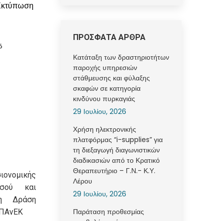
Εκτύπωση
ΠΡΟΣΦΑΤΑ ΑΡΘΡΑ
6
Κατάταξη των δραστηριοτήτων
παροχής υπηρεσιών
στάθμευσης και φύλαξης
σκαφών σε κατηγορία
κινδύνου πυρκαγιάς
29 Ιουλίου, 2026
Χρήση ηλεκτρονικής
πλατφόρμας “i-supplies” για
τη διεξαγωγή διαγωνιστικών
διαδικασιών από το Κρατικό
Θεραπευτήριο – Γ.Ν.- Κ.Υ.
ιονομικής
Λέρου
οσού και
29 Ιουλίου, 2026
η Δράση
Παράταση προθεσμίας
ΕΠΑνΕΚ