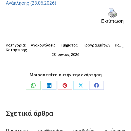
Ανάκλησης (23.06.2026)
Εκτύπωση
Κατηγορία:
Ανακοινώσεις Τμήματος Προγραμμάτων και
Κατάρτισης
23 Ιουνίου, 2026
Μοιραστείτε αυτήν την ανάρτηση
Share
Share
Share
Share
Share
on
on
on
on
on
WhatsApp
LinkedIn
Pinterest
X
Facebook
Σχετικά άρθρα
Παράταση προθεσμίας υποβολής αιτήσεων