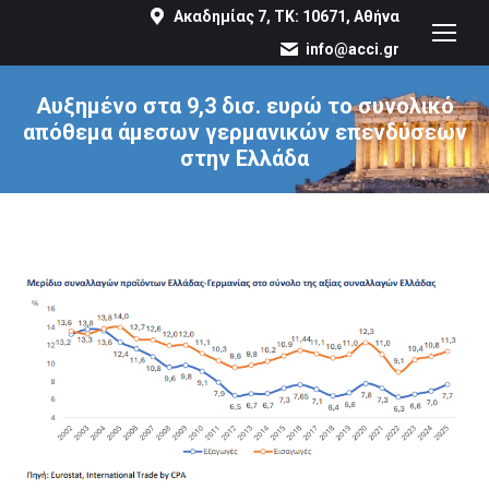
Ακαδημίας 7, ΤΚ: 10671, Αθήνα
info@acci.gr
Αυξημένο στα 9,3 δισ. ευρώ το συνολικό
απόθεμα άμεσων γερμανικών επενδύσεων
στην Ελλάδα
You are here: