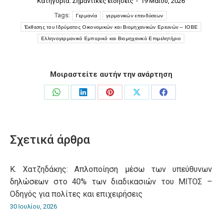
Κατηγορία:
Σημαντικές ειδήσεις
19 Μαΐου, 2026
Tags:
Γερμανία
γερμανικών επενδύσεων
Έκθεσης του Ιδρύματος Οικονομικών και Βιομηχανικών Ερευνών – ΙΟΒΕ
Ελληνογερμανικό Εμπορικό και Βιομηχανικό Επιμελητήριο
Μοιραστείτε αυτήν την ανάρτηση
Share
Share
Share
Share
Share
on
on
on
on
on
WhatsApp
LinkedIn
Pinterest
X
Facebook
Σχετικά άρθρα
Κ. Χατζηδάκης: Aπλοποίηση μέσω των υπεύθυνων
δηλώσεων στο 40% των διαδικασιών του ΜΙΤΟΣ –
Οδηγός για πολίτες και επιχειρήσεις
30 Ιουλίου, 2026