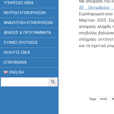
Με απόφαση του δι
ΥΠΗΡΕΣΙΕΣ ΕΒΕΑ
30 Οκτωβρίου 
ΜΗΤΡΩΟ ΕΠΙΧΕΙΡΗΣΕΩΝ
Συμπληρωματικού 
Μαρτίου 2025. Σ
ΑΝΑΖΗΤΗΣΗ ΕΠΙΧΕΙΡΗΣΕΩΝ
απόφαση ελήφθη π
ΔΡΑΣΕΙΣ & ΠΡΟΓΡΑΜΜΑΤΑ
υποβολής Δηλώσεω
υπόχρεες οντότητ
ΣΥΧΝΕΣ ΕΡΩΤΗΣΕΙΣ
και τη σχετική γν
ΕΚΛΟΓΈΣ ΕΒΕΑ
ΕΠΙΚΟΙΝΩΝΙΑ
ENGLISH
Search
Search Button
for:
Tags:
ΑΑΔΕ
Μ