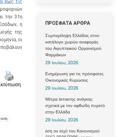
αι έως τις
οφοριών
ι την 31η
ΠΡΟΣΦΑΤΑ ΑΡΘΡΑ
Εσόδων, η
μογής της
Συμπερίληψη Ελλάδας στον
μηνία, οι
κατάλογο χωρών αναφοράς
υποβάλουν
του Αιγυπτιακού Οργανισμού
Φαρμάκων
29 Ιουλίου, 2026
Ενημέρωση για τις πρόσφατες
Οικονομικές Κυρώσεις
Εκτύπωση
29 Ιουλίου, 2026
Μέτρα έκτακτης ανάγκης
σχετικά με τον αφθώδη πυρετό
στην Ελλάδα
29 Ιουλίου, 2026
 GIR)
έση σε ισχύ του Κανονισμού