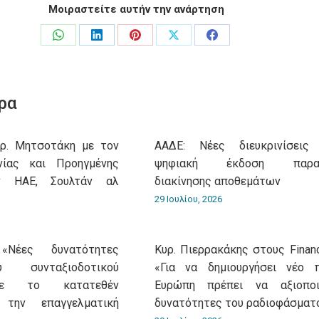
Μοιραστείτε αυτήν την ανάρτηση
Share
Share
Share
Share
Share
on
on
on
on
on
WhatsApp
LinkedIn
Pinterest
X
Facebook
ρα
υρ. Μητσοτάκη με τον
ΑΑΔΕ: Νέες διευκρινίσεις
νίας και Προηγμένης
ψηφιακή έκδοση παρασ
ν ΗΑΕ, Σουλτάν αλ
διακίνησης αποθεμάτων
29 Ιουλίου, 2026
«Νέες δυνατότητες
Κυρ. Πιερρακάκης στους Financ
 συνταξιοδοτικού
«Για να δημιουργήσει νέο 
με το κατατεθέν
Ευρώπη πρέπει να αξιοποι
 την επαγγελματική
δυνατότητες του ραδιοφάσματ