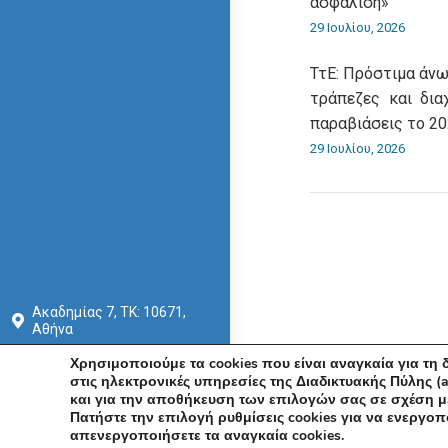
ασφάλιση»
29 Ιουλίου, 2026
ΤτΕ: Πρόστιμα άνω
τράπεζες και δια
παραβιάσεις το 2
29 Ιουλίου, 2026
Ακαδημίας 7, ΤΚ: 10671,
Αθήνα
+30 210 3604815
Χρησιμοποιούμε τα cookies που είναι αναγκαία για τη
στις ηλεκτρονικές υπηρεσίες της Διαδικτυακής Πύλης (a
info@acci.gr
και για την αποθήκευση των επιλογών σας σε σχέση με
© Εμπορ
Πατήστε την επιλογή ρυθμίσεις cookies για να ενεργοπ
απενεργοποιήσετε τα αναγκαία cookies.
Social
Social
Social
Social