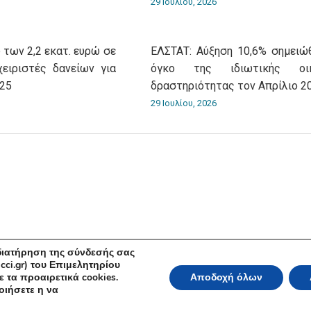
29 Ιουλίου, 2026
 των 2,2 εκατ. ευρώ σε
ΕΛΣΤΑΤ: Αύξηση 10,6% σημειώ
χειριστές δανείων για
όγκο της ιδιωτικής οικ
025
δραστηριότητας τον Απρίλιο 2
29 Ιουλίου, 2026
 διατήρηση της σύνδεσής σας
cci.gr) του Επιμελητηρίου
 τα προαιρετικά cookies.
Αποδοχή όλων
ικό και Βιομηχανικό Επιμελητήριο Αθηνών 2026 | Ακαδημίας 7, ΤΚ: 10671, Αθή
οιήσετε η να
Όροι Χρήσης
|
Πολιτική Ασφάλειας
|
Πολιτική Απορρήτου
|
Δή
Powered by KNOWLEDGE A.E.