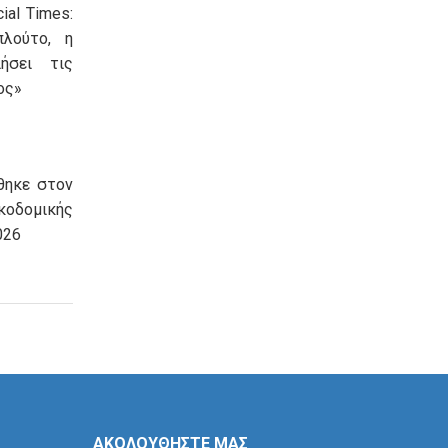
ial Times:
πλούτο, η
ήσει τις
ος»
θηκε στον
οδομικής
026
ΑΚΟΛΟΥΘΗΣΤΕ ΜΑΣ