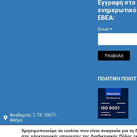
Εγγραφή στο 
ενημερωτικό 
ΕΒΕΑ:
*
Email
ΠΟΛΙΤΙΚΗ ΠΟΙΟ
Ακαδημίας 7, ΤΚ: 10671,
Αθήνα
+30 210 3604815
Χρησιμοποιούμε τα cookies που είναι αναγκαία για τη
στις ηλεκτρονικές υπηρεσίες της Διαδικτυακής Πύλης (a