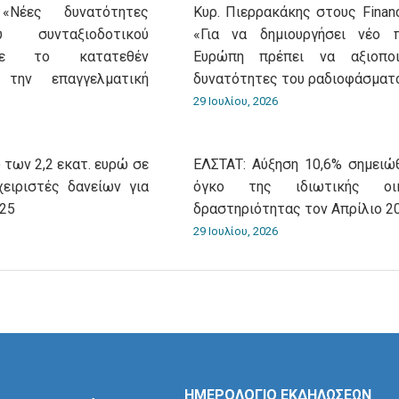
«Νέες δυνατότητες
Κυρ. Πιερρακάκης στους Financ
 συνταξιοδοτικού
«Για να δημιουργήσει νέο 
με το κατατεθέν
Ευρώπη πρέπει να αξιοποι
 την επαγγελματική
δυνατότητες του ραδιοφάσματ
29 Ιουλίου, 2026
 των 2,2 εκατ. ευρώ σε
ΕΛΣΤΑΤ: Αύξηση 10,6% σημειώ
χειριστές δανείων για
όγκο της ιδιωτικής οικ
025
δραστηριότητας τον Απρίλιο 2
29 Ιουλίου, 2026
ΗΜΕΡΟΛΟΓΙΟ ΕΚΔΗΛΩΣΕΩΝ