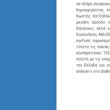
σε πλήρη συνέργε
δημιουργώντας έ
Κωστής Χατζηδάκη
μεγάλη πρόοδο υ
δηλώσεις, αλλά 
διασύνδεση 466.0
myPoint παραπέμπ
τίποτα τις παλιές
εξυπηρέτησης 152
πολίτη με τις υπη
την Ελλάδα και ν
απέναντι στο βαθύ