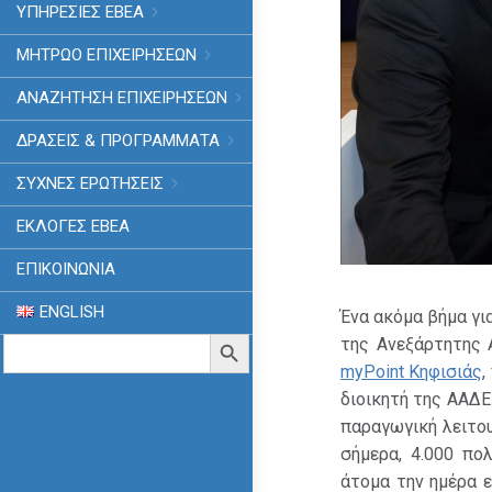
ΥΠΗΡΕΣΙΕΣ ΕΒΕΑ
ΜΗΤΡΩΟ ΕΠΙΧΕΙΡΗΣΕΩΝ
ΑΝΑΖΗΤΗΣΗ ΕΠΙΧΕΙΡΗΣΕΩΝ
ΔΡΑΣΕΙΣ & ΠΡΟΓΡΑΜΜΑΤΑ
ΣΥΧΝΕΣ ΕΡΩΤΗΣΕΙΣ
ΕΚΛΟΓΈΣ ΕΒΕΑ
ΕΠΙΚΟΙΝΩΝΙΑ
ENGLISH
Ένα ακόμα βήμα γι
Search
Search Button
της Ανεξάρτητης
for:
myPoint Κηφισιάς
,
διοικητή της ΑΑΔΕ
παραγωγική λειτου
σήμερα, 4.000 πο
άτομα την ημέρα ε