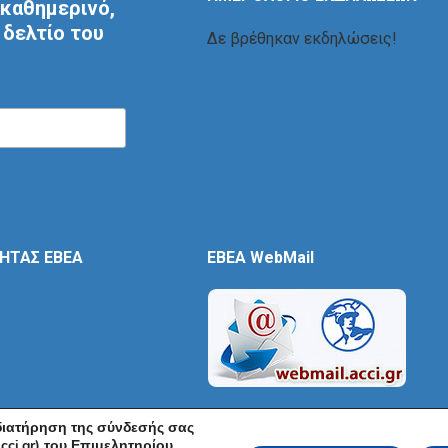
καθημερινό,
δελτίο του
Δε βρέθηκαν εκδηλώσεις!
ΤΗΤΑΣ ΕΒΕΑ
EBEA WebMail
 διατήρηση της σύνδεσής σας
cci.gr) του Επιμελητηρίου