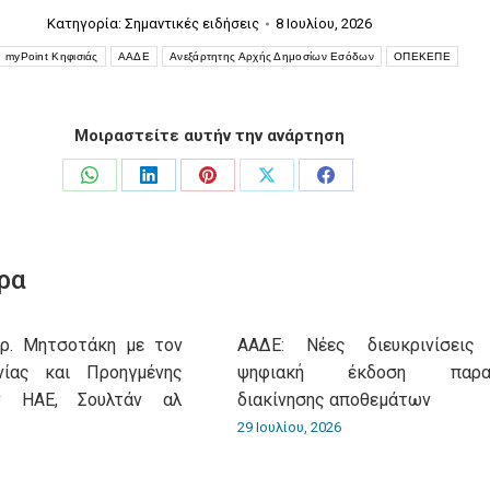
Κατηγορία:
Σημαντικές ειδήσεις
8 Ιουλίου, 2026
myPoint Κηφισιάς
ΑΑΔΕ
Ανεξάρτητης Αρχής Δημοσίων Εσόδων
ΟΠΕΚΕΠΕ
Μοιραστείτε αυτήν την ανάρτηση
Share
Share
Share
Share
Share
on
on
on
on
on
WhatsApp
LinkedIn
Pinterest
X
Facebook
ρα
υρ. Μητσοτάκη με τον
ΑΑΔΕ: Νέες διευκρινίσεις
νίας και Προηγμένης
ψηφιακή έκδοση παρασ
ν ΗΑΕ, Σουλτάν αλ
διακίνησης αποθεμάτων
29 Ιουλίου, 2026