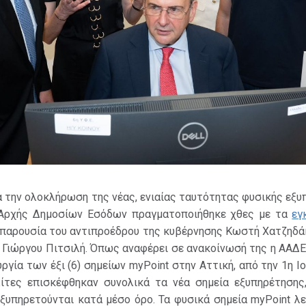
α την ολοκλήρωση της νέας, ενιαίας ταυτότητας φυσικής εξ
 Αρχής Δημοσίων Εσόδων πραγματοποιήθηκε χθες με τα
εγ
 παρουσία του αντιπροέδρου της κυβέρνησης Κωστή Χατζηδά
 Γιώργου Πιτσιλή. Όπως αναφέρει σε ανακοίνωσή της η ΑΑΔΕ
ργία των έξι (6) σημείων myPoint στην Αττική, από την 1η Ι
λίτες επισκέφθηκαν συνολικά τα νέα σημεία εξυπηρέτησης
ξυπηρετούνται κατά μέσο όρο. Τα φυσικά σημεία myPoint λ