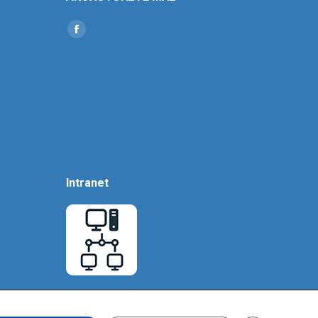
Find us on:
Social
Icon
Intranet