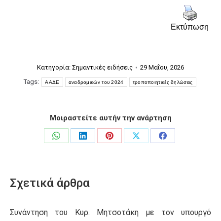
Εκτύπωση
Κατηγορία:
Σημαντικές ειδήσεις
29 Μαΐου, 2026
Tags:
ΑΑΔΕ
αναδρομικών του 2024
τροποποιητικές δηλώσεις
Μοιραστείτε αυτήν την ανάρτηση
Share
Share
Share
Share
Share
on
on
on
on
on
WhatsApp
LinkedIn
Pinterest
X
Facebook
Σχετικά άρθρα
Συνάντηση του Κυρ. Μητσοτάκη με τον υπουργό