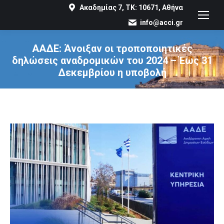
Ακαδημίας 7, ΤΚ: 10671, Αθήνα
info@acci.gr
ΑΑΔΕ: Άνοιξαν οι τροποποιητικές
δηλώσεις αναδρομικών του 2024 – Έως 31
Δεκεμβρίου η υποβολή
You are here: