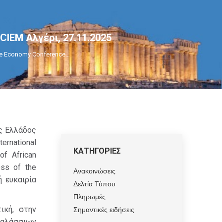
/CIEM Αλγέρι, 27.11.2025
ime Economy Conference…
ς Ελλάδος
ernational
ΚΑΤΗΓΟΡΙΕΣ
f African
ess of the
Ανακοινώσεις
ή ευκαιρία
Δελτία Τύπου
Πληρωμές
ική, στην
Σημαντικές ειδήσεις
θαλάσσιων