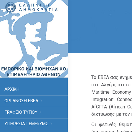
Το ΕΒΕΑ σας ενημ
στο Αλγέρι, ότι στ
ΑΡΧΙΚΗ
Maritime Economy
Integration: Conne
ΟΡΓΑΝΩΣΗ ΕΒΕΑ
AfCFTA (African C
ΓΡΑΦΕΙΟ ΤΥΠΟΥ
δικτύωσης με τον 
ΥΠΗΡΕΣΊΑ ΓΕΜΗ/ΥΜΣ
Οι φετινές θεματ
διαχείριση λιμέν