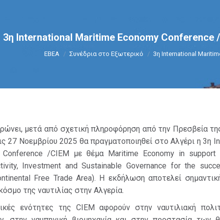
3η International Maritime Economy Conference 
You are here:
ΕΒΕΑ
Συνέδρια στο Εξωτερικό
3η International Marit
ερώνει, μετά από σχετική πληροφόρηση από την Πρεσβεία τη
ις 27 Νοεμβρίου 2025 θα πραγματοποιηθεί στο Αλγέρι η 3η Int
 Conference /CIEM με θέμα Maritime Economy in support o
ctivity, Investment and Sustainable Governance for the succ
ontinental Free Trade Area). Η εκδήλωση αποτελεί σημαντικ
κόσμο της ναυτιλίας στην Αλγερία.
ικές ενότητες της CIEM αφορούν στην ναυτιλιακή πολιτ
ων, στην ναυπηγική βιομηχανία και στην προστασία των 