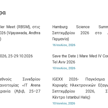
on
on
on
on
on
WhatsApp
LinkedIn
Pinterest
X
Facebook
ρα
ler Meet (RBSM), στις
Hamburg Science Sum
26 (Vijayawada, Andhra
Σεπτεμβρίου 2026 στο Α
)
Γερμανία)
16 Ιουλίου, 2026
026, 25-29.10.2026
Save the Date | Mare Med IV Co
Tel Aviv 2026
10 Ιουλίου, 2026
εθνούς Συνεδρίου
IGEXX 2026- Παγκόσμια 
αινοτομίας «IT Arena
Κορυφής Ηλεκτρονικών Εξαγ
ρανία (Λβιβ, 25–27
Σεπτεμβρίου 2026, Συν
)
Κέντρο Istanbul Haliç)
10 Ιουνίου, 2026