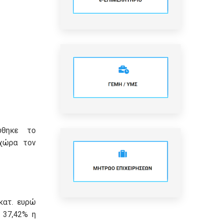
ώθηκε το
χώρα τον
κατ. ευρώ
 37,42% η