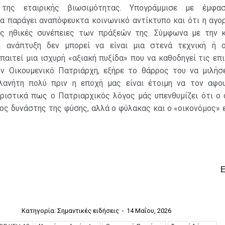
 της εταιρικής βιωσιμότητας. Υπογράμμισε με έμφα
α παράγει αναπόφευκτα κοινωνικό αντίκτυπο και ότι η αγο
ις ηθικές συνέπειες των πράξεών της. Σύμφωνα με την 
η ανάπτυξη δεν μπορεί να είναι μια στενά τεχνική ή ο
παιτεί μια ισχυρή «αξιακή πυξίδα» που να καθοδηγεί τις επι
ν Οικουμενικό Πατριάρχη, εξήρε το θάρρος του να μιλήσε
ανήτη πολύ πριν η εποχή μας είναι έτοιμη να τον αφου
ριστικά πως ο Πατριαρχικός λόγος μάς υπενθυμίζει ότι ο
τος δυνάστης της φύσης, αλλά ο φύλακας και ο «οικονόμος» 
Κατηγορία:
Σημαντικές ειδήσεις
14 Μαΐου, 2026