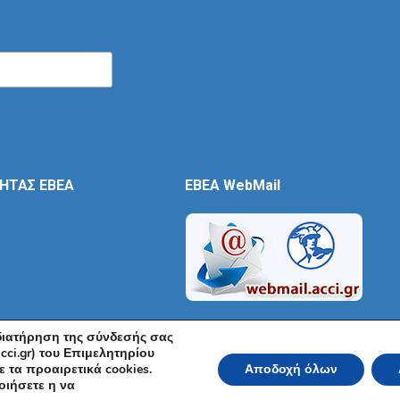
ΤΗΤΑΣ ΕΒΕΑ
EBEA WebMail
 διατήρηση της σύνδεσής σας
cci.gr) του Επιμελητηρίου
 τα προαιρετικά cookies.
Αποδοχή όλων
ικό και Βιομηχανικό Επιμελητήριο Αθηνών 2026 | Ακαδημίας 7, ΤΚ: 10671, Αθή
οιήσετε η να
Όροι Χρήσης
|
Πολιτική Ασφάλειας
|
Πολιτική Απορρήτου
|
Δή