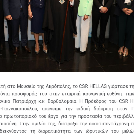
ετή στο Μουσείο της Ακρόπολης, το CSR HELLAS γιόρτασε τ
όνια προσφοράς του στην εταιρική κοινωνική ευθύνη, τιμ
μενικό Πατριάρχη κ.κ. Βαρθολομαίο. Η Πρόεδρος του CSR H
-Γιαννακοπούλου, απένειμε την ειδική διάκριση στον Π
ο πρωτοποριακό του έργο για την προστασία του περιβάλλ
αιοσύνη. Στην ομιλία της, διέτρεξε την εικοσιπεντάχρονη 
δεικνύοντας τη διορατικότητα των ιδρυτικών του μελώ