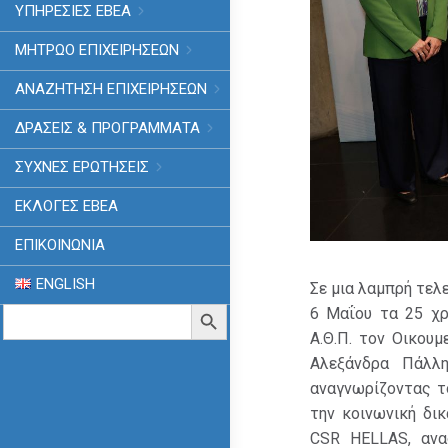
ΥΠΗΡΕΣΙΕΣ ΕΒΕΑ
ΜΗΤΡΩΟ ΕΠΙΧΕΙΡΗΣΕΩΝ
ΑΝΑΖΗΤΗΣΗ ΕΠΙΧΕΙΡΗΣΕΩΝ
ΔΡΑΣΕΙΣ & ΠΡΟΓΡΑΜΜΑΤΑ
ΣΥΧΝΕΣ ΕΡΩΤΗΣΕΙΣ
ΕΚΛΟΓΈΣ ΕΒΕΑ
ΕΠΙΚΟΙΝΩΝΙΑ
ENGLISH
Σε μια λαμπρή τελ
Search
Search Button
6 Μαΐου τα 25 χρ
for:
Α.Θ.Π. τον Οικου
Αλεξάνδρα Πάλλη
αναγνωρίζοντας τ
την κοινωνική δικ
CSR HELLAS, ανα