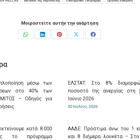
SR HELLAS
Μουσείο της Ακρόπολης
Οικουμενικό Πατριάρχη
Τιμητική διάκριση
Μοιραστείτε αυτήν την ανάρτηση
Share
Share
Share
Share
Share
on
on
on
on
on
WhatsApp
LinkedIn
Pinterest
X
Facebook
ρα
Aπλοποίηση μέσω των
ΕΛΣΤΑΤ: Στο 8% διαμορφ
ώσεων στο 40% των
ποσοστό της ανεργίας στη 
 ΜΙΤΟΣ – Οδηγός για
Ιούνιο 2026
ρήσεις
30 Ιουλίου, 2026
εκτείνουμε κατά 8.000
ΑΑΔΕ: Πρόστιμα άνω του 1 ε
ίας το πρόγραμμα
και 8 διήμερα λουκέτα – Στο