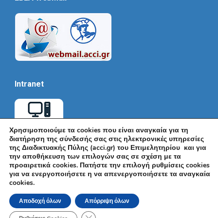
Intranet
Χρησιμοποιούμε τα cookies που είναι αναγκαία για τη
διατήρηση της σύνδεσής σας στις ηλεκτρονικές υπηρεσίες
της Διαδικτυακής Πύλης (acci.gr) του Επιμελητηρίου και για
την αποθήκευση των επιλογών σας σε σχέση με τα
προαιρετικά cookies. Πατήστε την επιλογή ρυθμίσεις cookies
για να ενεργοποιήσετε η να απενεργοποιήσετε τα αναγκαία
cookies.
© Εμπορικό και Βιομηχανικό Επιμελητήριο Αθηνών 2026 |
Ακαδημίας 7, ΤΚ: 10671, Αθήνα, Τηλ: +30 210 3604815, e-mail:
Αποδοχή όλων
Απόρριψη όλων
info@acci.gr
Όροι Χρήσης
|
Πολιτική Ασφάλειας
|
Πολιτική Απορρήτου
|
Δήλωση
Κλείσιμο του Cookie banner για το GDPR
Προσβασιμότητας