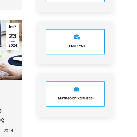
Ιούλ
23
2024
ε
ες
υ, 2024