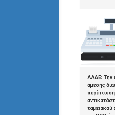
ΑΑΔΕ: Την
άμεσης δια
περίπτωση
αντικατάσ
ταμειακού 