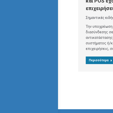
και POS έχ
επιχειρήσε
Σημαντικές ειδή
Την υποχρέωση
διασύνδεσης σ
αντικατάστασης
συστήματος ή/κ
επιχειρήσεις, 
Περισσότερα