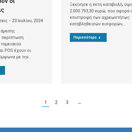
ουν οι
Ξεκίνησε η έκτη καταβολή, ύψ
ις
2.000.793,30 ευρώ, που αφορά 
επιστροφή των αχρεωστήτως
σεις
23 Ιουλίου, 2024
καταβληθεισών εισφορών,…
 άμεσης
ε περίπτωση
Περισσότερα
 ταμειακού
αι POS έχουν οι
σύμφωνα με την…
1
2
3
→