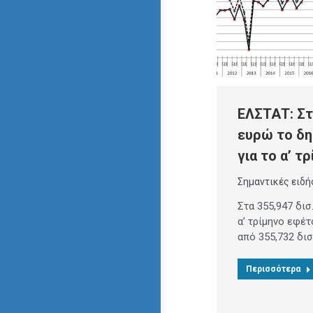
ΕΛΣΤΑΤ: Στ
ευρώ το δη
για το α’ τ
Σημαντικές ειδή
Στα 355,947 δισ
α’ τρίμηνο εφέτ
από 355,732 δισ
Περισσότερα