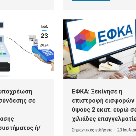
Ιούλ
23
2024
ΕΦΚΑ: Ξεκίνησε η
 υποχρέωση
επιστροφή εισφορών
σύνδεσης σε
ύψους 2 εκατ. ευρώ σ
χιλιάδες επαγγελματί
τασης
συστήματος ή/
Σημαντικές ειδήσεις
23 Ιουλίο