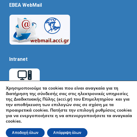
EBEA WebMail
Intranet
Χρησιμοποιούμε τα cookies που είναι αναγκαία για τη
διατήρηση της σύνδεσής σας στις ηλεκτρονικές υπηρεσίες
της Διαδικτυακής Πύλης (acci.gr) του Επιμελητηρίου και για
την αποθήκευση των επιλογών σας σε σχέση με τα
προαιρετικά cookies. Πατήστε την επιλογή ρυθμίσεις cookies
για να ενεργοποιήσετε η να απενεργοποιήσετε τα αναγκαία
cookies.
© Εμπορικό και Βιομηχανικό Επιμελητήριο Αθηνών 2026 |
Ακαδημίας 7, ΤΚ: 10671, Αθήνα, Τηλ: +30 210 3604815, e-mail:
Αποδοχή όλων
Απόρριψη όλων
info@acci.gr