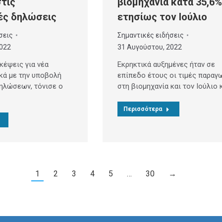
τις
βιομηχανία κατά 35,6%
ές δηλώσεις
ετησίως τον Ιούλιο
σεις
Σημαντικές ειδήσεις
2022
31 Αυγούστου, 2022
κέψεις για νέα
Εκρηκτικά αυξημένες ήταν σε
κά με την υποβολή
επίπεδο έτους οι τιμές παραγ
ηλώσεων, τόνισε ο
στη βιομηχανία και τον Ιούλιο 
Περισσότερα
1
2
3
4
5
…
30
→