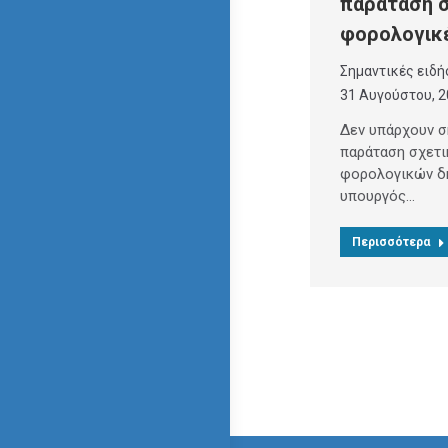
παράταση σ
φορολογικ
Σημαντικές ειδή
31 Αυγούστου, 
Δεν υπάρχουν σ
παράταση σχετι
φορολογικών δ
υπουργός…
Περισσότερα