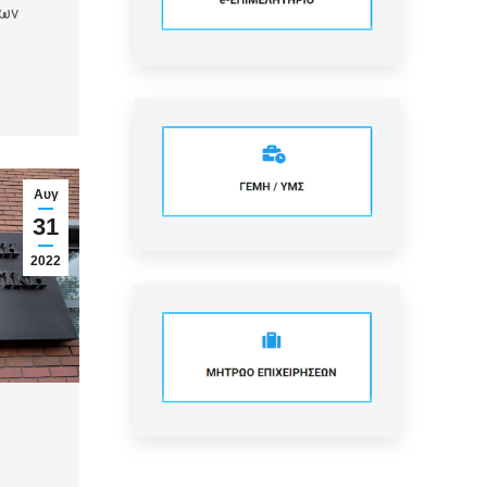
των
Αυγ
31
2022