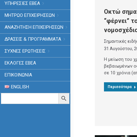
ΥΠΗΡΕΣΙΕΣ ΕΒΕΑ
Οκτώ σημα
ΜΗΤΡΩΟ ΕΠΙΧΕΙΡΗΣΕΩΝ
“φέρνει” τ
ΑΝΑΖΗΤΗΣΗ ΕΠΙΧΕΙΡΗΣΕΩΝ
νομοσχέδι
ΔΡΑΣΕΙΣ & ΠΡΟΓΡΑΜΜΑΤΑ
Σημαντικές ειδή
31 Αυγούστου, 
ΣΥΧΝΕΣ ΕΡΩΤΗΣΕΙΣ
Η μείωση του χ
ΕΚΛΟΓΈΣ ΕΒΕΑ
βεβαιωμένων ο
σε 10 χρόνια (α
ΕΠΙΚΟΙΝΩΝΙΑ
ENGLISH
Περισσότερα
Search
Search Button
for: