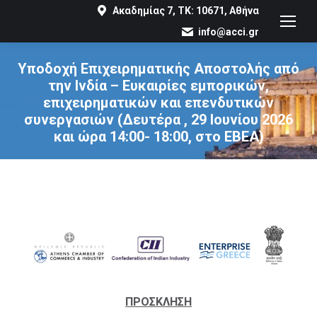
Ακαδημίας 7, ΤΚ: 10671, Αθήνα
info@acci.gr
Υποδοχή Επιχειρηματικής Αποστολής από
την Ινδία – Ευκαιρίες εμπορικών,
επιχειρηματικών και επενδυτικών
συνεργασιών (Δευτέρα , 29 Ιουνίου 2026
και ώρα 14:00- 18:00, στο ΕΒΕΑ)
You are here:
ΠΡΟΣΚΛΗΣΗ