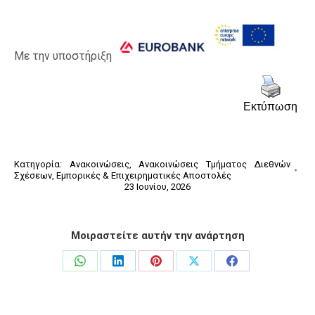
Με την υποστήριξη
Εκτύπωση
Κατηγορία:
Ανακοινώσεις
,
Ανακοινώσεις Τμήματος Διεθνών
Σχέσεων
,
Εμπορικές & Επιχειρηματικές Αποστολές
23 Ιουνίου, 2026
Μοιραστείτε αυτήν την ανάρτηση
Share
Share
Share
Share
Share
on
on
on
on
on
WhatsApp
LinkedIn
Pinterest
X
Facebook