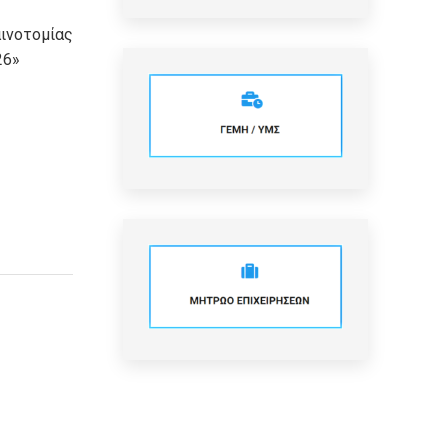
νοτομίας
26»