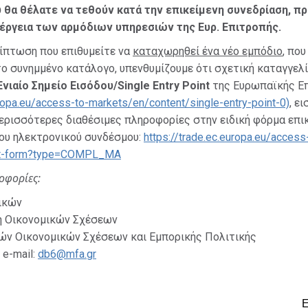
 θα θέλατε να τεθούν κατά την επικείμενη συνεδρίαση, π
έργεια των αρμόδιων υπηρεσιών της Ευρ. Επιτροπής.
ρίπτωση που επιθυμείτε να
καταχωρηθεί ένα νέο εμπόδιο
, που
ο συνημμένο κατάλογο, υπενθυμίζουμε ότι σχετική καταγγελί
Ενιαίο Σημείο Εισόδου/Single Entry Point
της Ευρωπαϊκής Ε
uropa.eu/access-to-markets/en/content/single-entry-point-0)
, ε
ερισσότερες διαθέσιμες πληροφορίες στην ειδική φόρμα επι
ου ηλεκτρονικού συνδέσμου:
https://trade.ec.europa.eu/access
ct-form?type=COMPL_MA
οφορίες:
ικών
ση Οικονομικών Σχέσεων
ών Οικονομικών Σχέσεων και Εμπορικής Πολιτικής
e-mail:
db6@mfa.gr