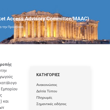
ket Access Advisory Committee/MAAC)
ια την Πρόσβαση…
τροπής
στην
ΚΑΤΗΓΟΡΙΕΣ
αγωγούς
 κατάλογο
Ανακοινώσεις
 Εμπορίου
Δελτία Τύπου
ες
Πληρωμές
) και
Σημαντικές ειδήσεις
ων