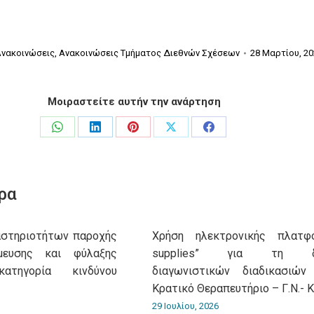
Ανακοινώσεις
,
Ανακοινώσεις Τμήματος Διεθνών Σχέσεων
28 Μαρτίου, 20
Μοιραστείτε αυτήν την ανάρτηση
Share
Share
Share
Share
Share
on
on
on
on
on
WhatsApp
LinkedIn
Pinterest
X
Facebook
ρα
αστηριοτήτων παροχής
Χρήση ηλεκτρονικής πλατφό
μευσης και φύλαξης
supplies” για τη δι
τηγορία κινδύνου
διαγωνιστικών διαδικασιώ
Κρατικό Θεραπευτήριο – Γ.Ν.- Κ
29 Ιουλίου, 2026