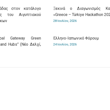
λάδας στον κατάλογο
Ξεκινά ο Διαγωνισμός Και
ς του Αιγυπτιακού
«Greece – Türkiye Hackathon 20
άκων
28 Ιουλίου, 2026
obal Gateway Green
Ελληνο-Iαπωνικό Φόρουμ
 and Hubs” (Νέο Δελχί,
24 Ιουλίου, 2026