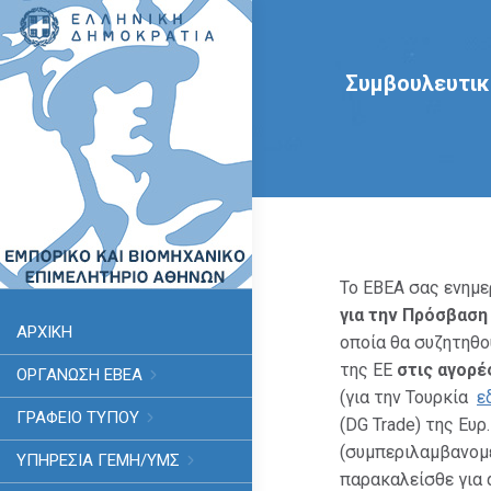
Συμβουλευτικ
Το ΕΒΕΑ σας ενημερ
για την Πρόσβαση
ΑΡΧΙΚΗ
οποία θα συζητηθο
της ΕΕ
στις αγορέ
ΟΡΓΑΝΩΣΗ ΕΒΕΑ
(για την Τουρκία
ε
ΓΡΑΦΕΙΟ ΤΥΠΟΥ
(DG Trade) της Ευ
(συμπεριλαμβανομ
ΥΠΗΡΕΣΊΑ ΓΕΜΗ/ΥΜΣ
παρακαλείσθε για