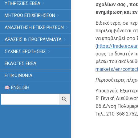
ΥΠΗΡΕΣΙΕΣ ΕΒΕΑ
σχολίων σας
,
που
ενημέρωση και εν
ΜΗΤΡΩΟ ΕΠΙΧΕΙΡΗΣΕΩΝ
Ειδικότερα, σε πε
ΑΝΑΖΗΤΗΣΗ ΕΠΙΧΕΙΡΗΣΕΩΝ
περιλαμβάνεται στ
να υποβληθεί στο
ΔΡΑΣΕΙΣ & ΠΡΟΓΡΑΜΜΑΤΑ
(
https://trade.ec.e
ΣΥΧΝΕΣ ΕΡΩΤΗΣΕΙΣ
όσες το δυνατόν π
μέσω του ακόλουθ
ΕΚΛΟΓΈΣ ΕΒΕΑ
markets/en/conta
ΕΠΙΚΟΙΝΩΝΙΑ
Περισσότερες πληρ
ENGLISH
Υπουργείο Εξωτερ
Search
Search Button
B’ Γενική Διεύθυν
for:
Β6 Δ/νση Πολυμερ
Τηλ.:
210-368 2752,