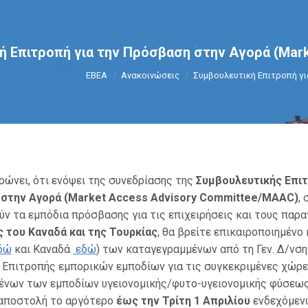
ή Επιτροπή για την Πρόσβαση στην Αγορά (Mar
You are here:
ΕΒΕΑ
Ανακοινώσεις
Συμβουλευτική Επιτροπή γ
ώνει, ότι ε
νόψει της
συνεδρίασης της
Συμβουλευτικής Επι
 στην Αγορά (Market Access Advisory Committee/MAAC)
, 
ύν τα εμπόδια πρόσβασης για τις επιχειρήσεις και τους παρ
ς του Καναδά και της Τουρκίας
, θα βρείτε επικαιροποιημένο
δώ
και Καναδά
εδώ
) των καταγεγραμμένων από τη Γεν. Δ/νση
ρ. Επιτροπής εμπορικών εμποδίων για τις συγκεκριμένες χώρ
ένων των εμποδίων υγειονομικής/φυτο-υγειονομικής φύσεως
 αποστολή το αργότερο
έως την
Τρίτη 1 Απριλίου
ενδεχόμεν