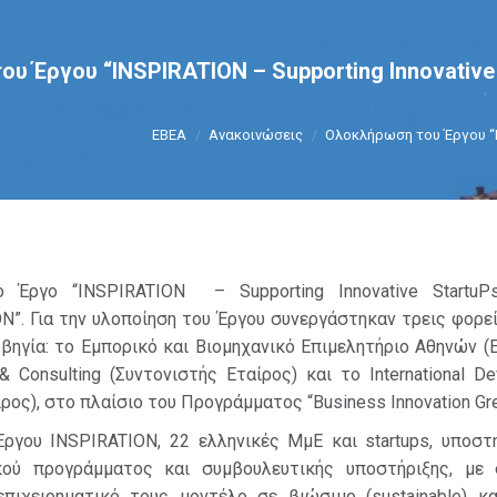
υ Έργου “INSPIRATION – Supporting Innovative 
You are here:
ΕΒΕΑ
Ανακοινώσεις
Ολοκλήρωση του Έργου “
 Έργο “INSPIRATION – Supporting Innovative StartuP
ION”. Για την υλοποίηση του Έργου συνεργάστηκαν τρεις φορε
βηγία: το Εμπορικό και Βιομηχανικό Επιμελητήριο Αθηνών (Ε
 & Consulting (Συντονιστής Εταίρος) και το International D
ρος), στο πλαίσιο του Προγράμματος “Business Innovation Gr
Έργου INSPIRATION, 22 ελληνικές ΜμΕ και startups, υποστη
κού προγράμματος και συμβουλευτικής υποστήριξης, με
πιχειρηματικό τους μοντέλο σε βιώσιμο (sustainable) κα