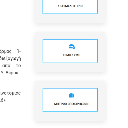
ρμας “i-
εξαγωγή
ν από το
.Υ. Λέρου
νοτομίας
26»