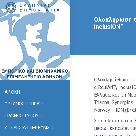
Ολοκλήρωση το
inclusION”
Ολοκληρώθηκε το
cIRculAriTy inclus
ΑΡΧΙΚΗ
Ελλάδα και τη Νορ
Triaena Synergies
ΟΡΓΑΝΩΣΗ ΕΒΕΑ
Norway – IDN (Εταί
ΓΡΑΦΕΙΟ ΤΥΠΟΥ
Στο πλαίσιο του 
ΥΠΗΡΕΣΊΑ ΓΕΜΗ/ΥΜΣ
μέσω εκπαιδευτι
μετατρέψουν το ε