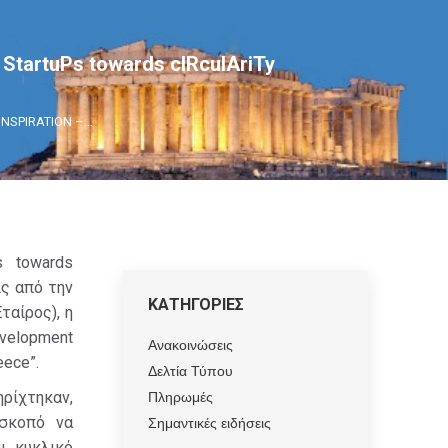
StartuPs towards cIRculAriTy
INSPIRATION –…
s towards
ίς από την
ΚΑΤΗΓΟΡΙΕΣ
ταίρος), η
evelopment
Ανακοινώσεις
eece”.
Δελτία Τύπου
Πληρωμές
ρίχτηκαν,
 σκοπό να
Σημαντικές ειδήσεις
ι κυκλικό