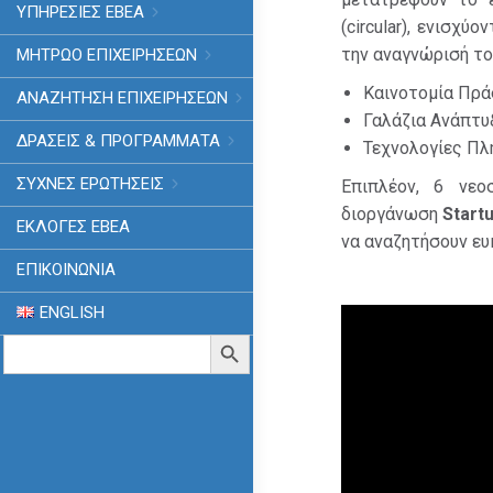
ΥΠΗΡΕΣΙΕΣ ΕΒΕΑ
(circular), ενισχ
την αναγνώρισή το
ΜΗΤΡΩΟ ΕΠΙΧΕΙΡΗΣΕΩΝ
Καινοτομία Πράσ
ΑΝΑΖΗΤΗΣΗ ΕΠΙΧΕΙΡΗΣΕΩΝ
Γαλάζια Ανάπτυξ
ΔΡΑΣΕΙΣ & ΠΡΟΓΡΑΜΜΑΤΑ
Τεχνολογίες Πλη
ΣΥΧΝΕΣ ΕΡΩΤΗΣΕΙΣ
Επιπλέον, 6 νεο
διοργάνωση
Start
ΕΚΛΟΓΈΣ ΕΒΕΑ
να αναζητήσουν ευ
ΕΠΙΚΟΙΝΩΝΙΑ
ENGLISH
Πρόγραμμα
Search
Search Button
Αναπαραγωγής
for:
Βίντεο