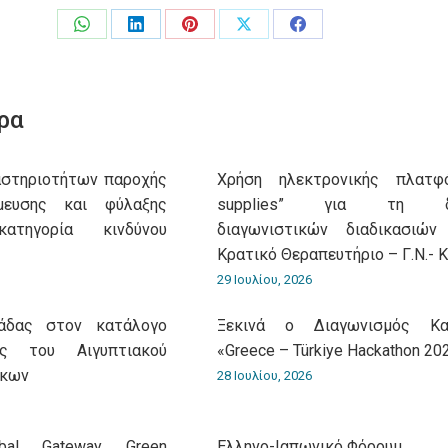
Share
Share
Share
Share
Share
on
on
on
on
on
WhatsApp
LinkedIn
Pinterest
X
Facebook
ρα
αστηριοτήτων παροχής
Χρήση ηλεκτρονικής πλατφό
μευσης και φύλαξης
supplies” για τη δι
τηγορία κινδύνου
διαγωνιστικών διαδικασιώ
Κρατικό Θεραπευτήριο – Γ.Ν.- Κ
29 Ιουλίου, 2026
λάδας στον κατάλογο
Ξεκινά ο Διαγωνισμός Και
ς του Αιγυπτιακού
«Greece – Türkiye Hackathon 20
άκων
28 Ιουλίου, 2026
obal Gateway Green
Ελληνο-Iαπωνικό Φόρουμ