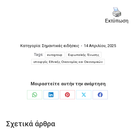
Εκτύπωση
Κατηγορία:
Σημαντικές ειδήσεις
14 Απριλίου, 2025
Tags:
eurogroup
Ευρωπαϊκής Ένωσης
υπουργός Εθνικής Οικονομίας και Οικονομικών
Μοιραστείτε αυτήν την ανάρτηση
Share
Share
Share
Share
Share
on
on
on
on
on
WhatsApp
LinkedIn
Pinterest
X
Facebook
Σχετικά άρθρα