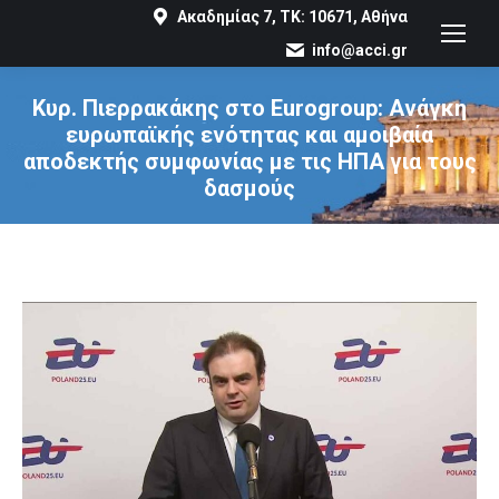
Ακαδημίας 7, ΤΚ: 10671, Αθήνα
info@acci.gr
Κυρ. Πιερρακάκης στο Eurogroup: Ανάγκη
ευρωπαϊκής ενότητας και αμοιβαία
αποδεκτής συμφωνίας με τις ΗΠΑ για τους
δασμούς
You are here: