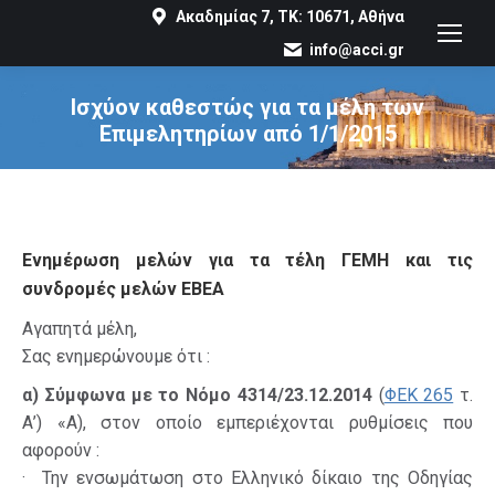
Ακαδημίας 7, ΤΚ: 10671, Αθήνα
info@acci.gr
Ισχύον καθεστώς για τα μέλη των
Επιμελητηρίων από 1/1/2015
You are here:
Ενημέρωση μελών για τα τέλη ΓΕΜΗ και τις
συνδρομές μελών ΕΒΕΑ
Αγαπητά μέλη,
Σας ενημερώνουμε ότι :
α) Σύμφωνα με το Νόμο 4314/23.12.2014
(
ΦΕΚ 265
τ.
Α’) «Α), στον οποίο εμπεριέχονται ρυθμίσεις που
αφορούν :
· Την ενσωμάτωση στο Ελληνικό δίκαιο της Οδηγίας