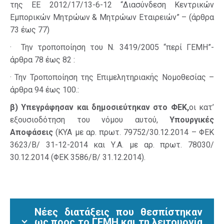
της ΕΕ 2012/17/13-6-12 “Διασύνδεση Κεντρικών
Εμπορικών Μητρώων & Μητρώων Εταιρειών” – (άρθρα
73 έως 77)
· Την τροποποίηση του Ν. 3419/2005 “περί ΓΕΜΗ”-
άρθρα 78 έως 82 :
· Την Τροποποίηση της Επιμελητηριακής Νομοθεσίας –
άρθρα 94 έως 100.:
β) Υπεγράφησαν και δημοσιεύτηκαν στο ΦΕΚ,
οι κατ’
εξουσιοδότηση του νόμου αυτού,
Υπουργικές
Αποφάσεις
(KYA με αρ. πρωτ. 79752/30.12.2014 – ΦΕΚ
3623/Β/ 31-12-2014 και Υ.Α. με αρ. πρωτ. 78030/
30.12.2014 (ΦΕΚ 3586/Β/ 31.12.2014).
Νέες διατάξεις που θεσπίστηκαν
ως προς το ΓΕΜΗ και τη λειτουργία