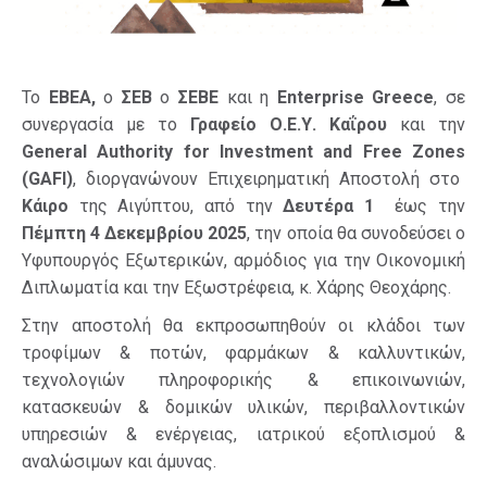
Το
ΕΒΕΑ,
ο
ΣΕΒ
ο
ΣΕΒΕ
και η
Enterprise
Greece
, σε
συνεργασία με το
Γραφείο Ο.Ε.Υ. Καΐρου
και την
General
Authority
for
Investment
and
Free
Zones
(
GAFI
)
, διοργανώνουν Επιχειρηματική Αποστολή στο
Κάιρο
της Αιγύπτου, από την
Δευτέρα 1
έως την
Πέμπτη 4 Δεκεμβρίου 2025
, την οποία θα συνοδεύσει ο
Υφυπουργός Εξωτερικών, αρμόδιος για την Οικονομική
Διπλωματία και την Εξωστρέφεια, κ. Χάρης Θεοχάρης.
Στην αποστολή θα εκπροσωπηθούν οι κλάδοι των
τροφίμων & ποτών, φαρμάκων & καλλυντικών,
τεχνολογιών πληροφορικής & επικοινωνιών,
κατασκευών & δομικών υλικών, περιβαλλοντικών
υπηρεσιών & ενέργειας, ιατρικού εξοπλισμού &
αναλώσιμων και άμυνας.