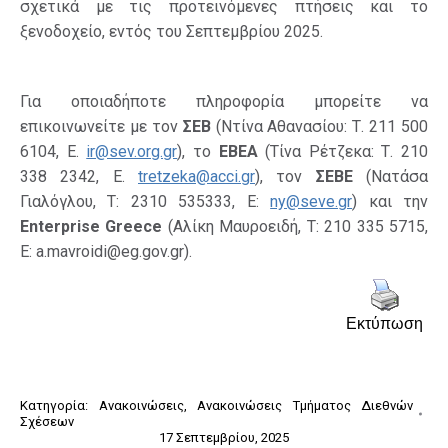
σχετικά με τις προτεινόμενες πτήσεις και το
ξενοδοχείο, εντός του Σεπτεμβρίου 2025.
Για οποιαδήποτε πληροφορία μπορείτε να
επικοινωνείτε με τον
ΣΕΒ
(Ντίνα Αθανασίου: Τ. 211 500
6104, Ε.
ir@sev.org.gr
), το
ΕΒΕΑ
(Τίνα Ρέτζεκα: Τ. 210
338 2342, Ε.
tretzeka@acci.gr
), τον
ΣΕΒΕ
(Νατάσα
Γιαλόγλου, Τ: 2310 535333, Ε:
ny@seve.gr
) και την
E
nterprise
G
reece
(Αλίκη Μαυροειδή, Τ: 210 335 5715,
Ε: a.mavroidi@eg.gov.gr).
Εκτύπωση
Κατηγορία:
Ανακοινώσεις
,
Ανακοινώσεις Τμήματος Διεθνών
Σχέσεων
17 Σεπτεμβρίου, 2025