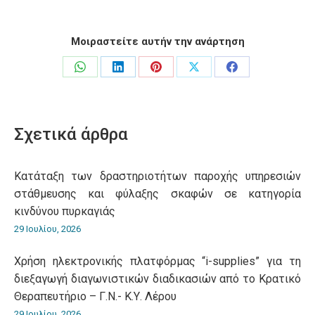
Μοιραστείτε αυτήν την ανάρτηση
Share
Share
Share
Share
Share
on
on
on
on
on
WhatsApp
LinkedIn
Pinterest
X
Facebook
Σχετικά άρθρα
Κατάταξη των δραστηριοτήτων παροχής υπηρεσιών
στάθμευσης και φύλαξης σκαφών σε κατηγορία
κινδύνου πυρκαγιάς
29 Ιουλίου, 2026
Χρήση ηλεκτρονικής πλατφόρμας “i-supplies” για τη
διεξαγωγή διαγωνιστικών διαδικασιών από το Κρατικό
Θεραπευτήριο – Γ.Ν.- Κ.Υ. Λέρου
29 Ιουλίου, 2026