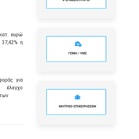
κατ. ευρώ
 37,42% η
φοράς για
λεγχο
των