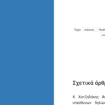
Tags:
ενέργειας
Περιβ
υπ
Σχετικά άρθ
Κ. Χατζηδάκης: 
υπεύθυνων δηλ