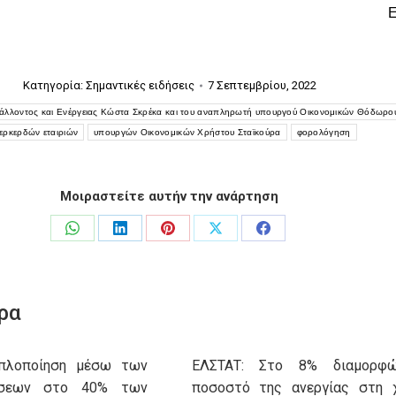
Κατηγορία:
Σημαντικές ειδήσεις
7 Σεπτεμβρίου, 2022
άλλοντος και Ενέργειας Κώστα Σκρέκα και του αναπληρωτή υπουργού Οικονομικών Θόδωρο
ερκερδών εταιριών
υπουργών Οικονομικών Χρήστου Σταϊκούρα
φορολόγηση
Μοιραστείτε αυτήν την ανάρτηση
Share
Share
Share
Share
Share
on
on
on
on
on
WhatsApp
LinkedIn
Pinterest
X
Facebook
ρα
Aπλοποίηση μέσω των
ΕΛΣΤΑΤ: Στο 8% διαμορφ
ώσεων στο 40% των
ποσοστό της ανεργίας στη 