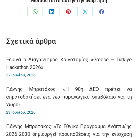
Μοιραστείτε αυτήν την ανάρτηση
Share
Share
Share
Share
Share
on
on
on
on
on
WhatsApp
LinkedIn
Pinterest
X
Facebook
Σχετικά άρθρα
Ξεκινά ο Διαγωνισμός Καινοτομίας «Greece – Türkiye
Hackathon 2026»
27 Ιουλίου, 2026
Γιάννης Μπρατάκος: «Η 90η ΔΕΘ πρέπει να
σηματοδοτήσει ένα νέο παραγωγικό συμβόλαιο για τη
χώρα»
23 Ιουλίου, 2026
Γιάννης Μπρατάκος: «Το Εθνικό Πρόγραμμα Ανάπτυξης
2026-2030 δημιουργεί προϋποθέσεις για την ενίσχυση