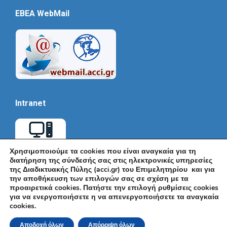
EBEA WebMail
Intranet
Χρησιμοποιούμε τα cookies που είναι αναγκαία για τη
διατήρηση της σύνδεσής σας στις ηλεκτρονικές υπηρεσίες
της Διαδικτυακής Πύλης (acci.gr) του Επιμελητηρίου και για
την αποθήκευση των επιλογών σας σε σχέση με τα
προαιρετικά cookies. Πατήστε την επιλογή ρυθμίσεις cookies
για να ενεργοποιήσετε η να απενεργοποιήσετε τα αναγκαία
cookies.
© Εμπορικό και Βιομηχανικό Επιμελητήριο Αθηνών 2026 |
Ακαδημίας 7, ΤΚ: 10671, Αθήνα, Τηλ: +30 210 3604815, e-mail:
Αποδοχή όλων
Απόρριψη όλων
info@acci.gr