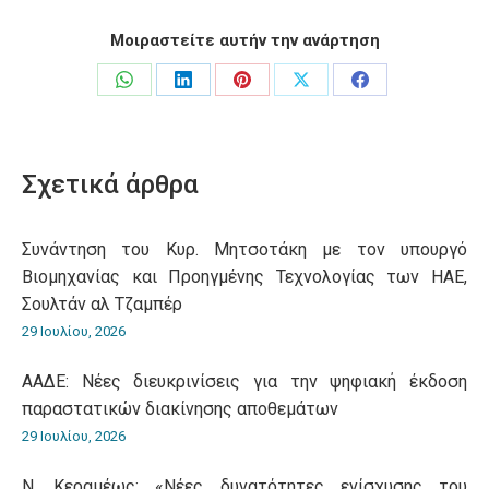
Μοιραστείτε αυτήν την ανάρτηση
Share
Share
Share
Share
Share
on
on
on
on
on
WhatsApp
LinkedIn
Pinterest
X
Facebook
Σχετικά άρθρα
Συνάντηση του Κυρ. Μητσοτάκη με τον υπουργό
Βιομηχανίας και Προηγμένης Τεχνολογίας των ΗΑΕ,
Σουλτάν αλ Τζαμπέρ
29 Ιουλίου, 2026
ΑΑΔΕ: Νέες διευκρινίσεις για την ψηφιακή έκδοση
παραστατικών διακίνησης αποθεμάτων
29 Ιουλίου, 2026
Ν. Κεραμέως: «Νέες δυνατότητες ενίσχυσης του