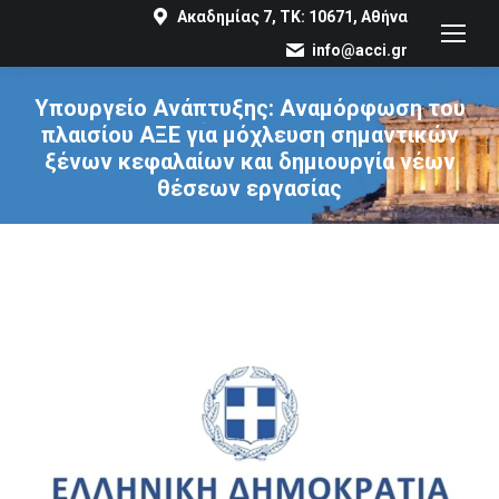
Ακαδημίας 7, ΤΚ: 10671, Αθήνα
info@acci.gr
Υπουργείο Ανάπτυξης: Αναμόρφωση του
πλαισίου ΑΞΕ για μόχλευση σημαντικών
ξένων κεφαλαίων και δημιουργία νέων
θέσεων εργασίας
You are here: