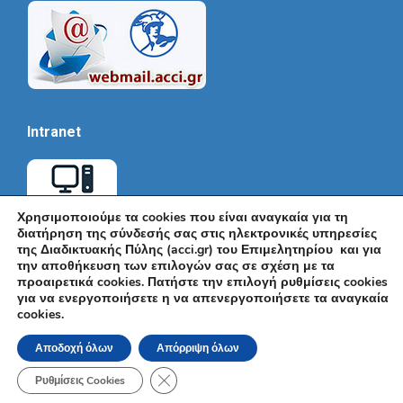
Intranet
Χρησιμοποιούμε τα cookies που είναι αναγκαία για τη
διατήρηση της σύνδεσής σας στις ηλεκτρονικές υπηρεσίες
της Διαδικτυακής Πύλης (acci.gr) του Επιμελητηρίου και για
την αποθήκευση των επιλογών σας σε σχέση με τα
προαιρετικά cookies. Πατήστε την επιλογή ρυθμίσεις cookies
για να ενεργοποιήσετε η να απενεργοποιήσετε τα αναγκαία
cookies.
© Εμπορικό και Βιομηχανικό Επιμελητήριο Αθηνών 2026 |
Ακαδημίας 7, ΤΚ: 10671, Αθήνα, Τηλ: +30 210 3604815, e-mail:
Αποδοχή όλων
Απόρριψη όλων
info@acci.gr
Όροι Χρήσης
|
Πολιτική Ασφάλειας
|
Πολιτική Απορρήτου
|
Δήλωση
Κλείσιμο του Cookie banner για το GDPR
Προσβασιμότητας
Ρυθμίσεις Cookies
Powered by KNOWLEDGE A.E.