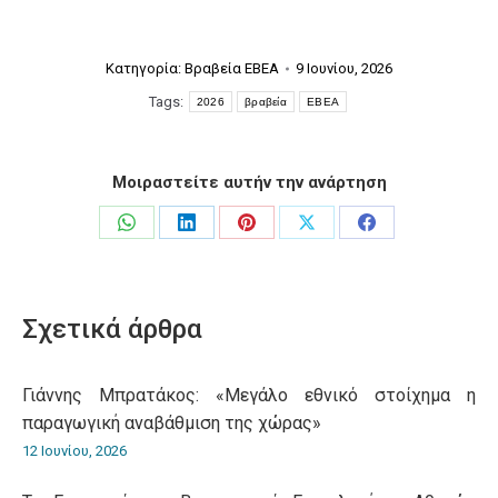
Κατηγορία:
Βραβεία ΕΒΕΑ
9 Ιουνίου, 2026
Tags:
2026
βραβεία
ΕΒΕΑ
Μοιραστείτε αυτήν την ανάρτηση
Share
Share
Share
Share
Share
on
on
on
on
on
WhatsApp
LinkedIn
Pinterest
X
Facebook
Σχετικά άρθρα
Γιάννης Μπρατάκος: «Μεγάλο εθνικό στοίχημα η
παραγωγική αναβάθμιση της χώρας»
12 Ιουνίου, 2026