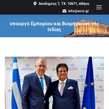
Ακαδημίας 7, ΤΚ: 10671, Αθήνα
info@acci.gr
υπουργό Εμπορίου και Βιομηχανίας της
Ινδίας
You are here: