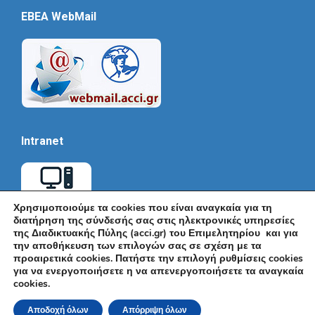
EBEA WebMail
Intranet
Χρησιμοποιούμε τα cookies που είναι αναγκαία για τη
διατήρηση της σύνδεσής σας στις ηλεκτρονικές υπηρεσίες
της Διαδικτυακής Πύλης (acci.gr) του Επιμελητηρίου και για
την αποθήκευση των επιλογών σας σε σχέση με τα
προαιρετικά cookies. Πατήστε την επιλογή ρυθμίσεις cookies
για να ενεργοποιήσετε η να απενεργοποιήσετε τα αναγκαία
cookies.
© Εμπορικό και Βιομηχανικό Επιμελητήριο Αθηνών 2026 |
Ακαδημίας 7, ΤΚ: 10671, Αθήνα, Τηλ: +30 210 3604815, e-mail:
Αποδοχή όλων
Απόρριψη όλων
info@acci.gr