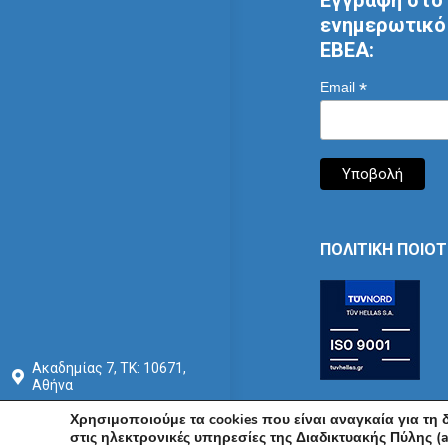
Εγγραφή στο 
ενημερωτικό 
ΕΒΕΑ:
*
Email
ΠΟΛΙΤΙΚΗ ΠΟΙΟ
Ακαδημίας 7, ΤΚ: 10671,
Αθήνα
+30 210 3604815
Χρησιμοποιούμε τα cookies που είναι αναγκαία για τη
στις ηλεκτρονικές υπηρεσίες της Διαδικτυακής Πύλης (a