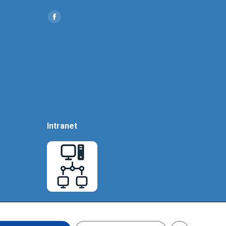
Find us on:
Social
Icon
Intranet