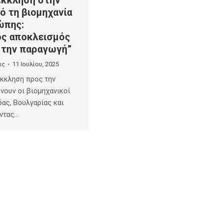
ό τη βιομηχανία
ώπης:
ός αποκλεισμός
ί την παραγωγή”
ις
11 Ιουλίου, 2025
κκληση προς την
νουν οι βιομηχανικοί
ας, Βουλγαρίας και
ώντας…