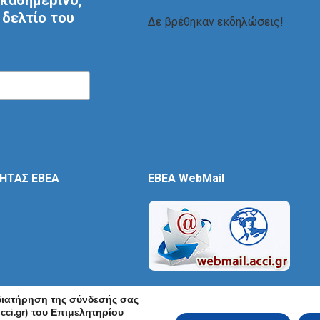
καθημερινό,
δελτίο του
Δε βρέθηκαν εκδηλώσεις!
ΤΗΤΑΣ ΕΒΕΑ
EBEA WebMail
 διατήρηση της σύνδεσής σας
cci.gr) του Επιμελητηρίου