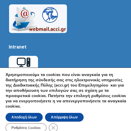
Intranet
Χρησιμοποιούμε τα cookies που είναι αναγκαία για τη
διατήρηση της σύνδεσής σας στις ηλεκτρονικές υπηρεσίες
της Διαδικτυακής Πύλης (acci.gr) του Επιμελητηρίου και για
την αποθήκευση των επιλογών σας σε σχέση με τα
προαιρετικά cookies. Πατήστε την επιλογή ρυθμίσεις cookies
για να ενεργοποιήσετε η να απενεργοποιήσετε τα αναγκαία
cookies.
© Εμπορικό και Βιομηχανικό Επιμελητήριο Αθηνών 2026 |
Ακαδημίας 7, ΤΚ: 10671, Αθήνα, Τηλ: +30 210 3604815, e-mail:
Αποδοχή όλων
Απόρριψη όλων
info@acci.gr
Όροι Χρήσης
|
Πολιτική Ασφάλειας
|
Πολιτική Απορρήτου
|
Δήλωση
Κλείσιμο του Cookie banner για το GDPR
Προσβασιμότητας
Ρυθμίσεις Cookies