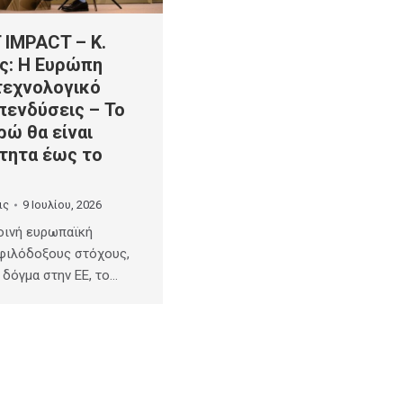
IMPACT – Κ.
ς: Η Ευρώπη
τεχνολογικό
πενδύσεις – Το
ρώ θα είναι
τητα έως το
ις
9 Ιουλίου, 2026
κοινή ευρωπαϊκή
 φιλόδοξους στόχους,
 δόγμα στην ΕΕ, το…