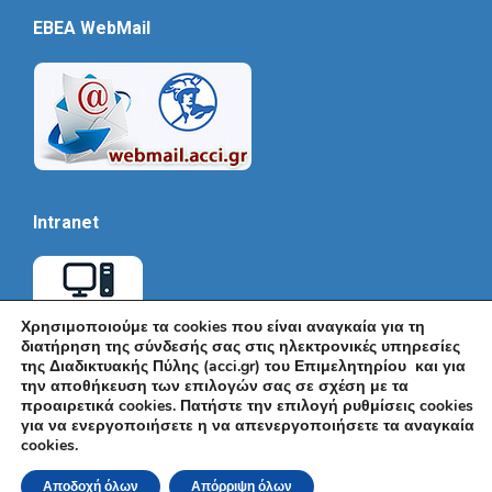
EBEA WebMail
Intranet
Χρησιμοποιούμε τα cookies που είναι αναγκαία για τη
διατήρηση της σύνδεσής σας στις ηλεκτρονικές υπηρεσίες
της Διαδικτυακής Πύλης (acci.gr) του Επιμελητηρίου και για
την αποθήκευση των επιλογών σας σε σχέση με τα
προαιρετικά cookies. Πατήστε την επιλογή ρυθμίσεις cookies
για να ενεργοποιήσετε η να απενεργοποιήσετε τα αναγκαία
cookies.
© Εμπορικό και Βιομηχανικό Επιμελητήριο Αθηνών 2026 |
Ακαδημίας 7, ΤΚ: 10671, Αθήνα, Τηλ: +30 210 3604815, e-mail:
Αποδοχή όλων
Απόρριψη όλων
info@acci.gr