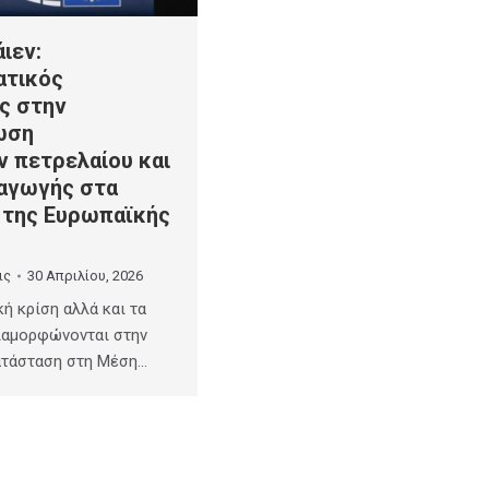
ιεν:
ατικός
ς στην
ωση
 πετρελαίου και
αγωγής στα
α της Ευρωπαϊκής
ις
30 Απριλίου, 2026
κή κρίση αλλά και τα
ιαμορφώνονται στην
ατάσταση στη Μέση…