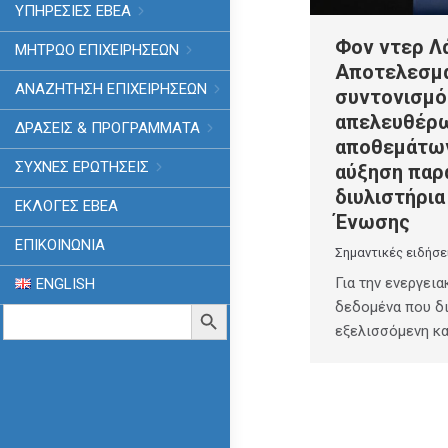
ΥΠΗΡΕΣΙΕΣ ΕΒΕΑ
Φον ντερ Λά
ΜΗΤΡΩΟ ΕΠΙΧΕΙΡΗΣΕΩΝ
Αποτελεσμ
ΑΝΑΖΗΤΗΣΗ ΕΠΙΧΕΙΡΗΣΕΩΝ
συντονισμό
απελευθέρ
ΔΡΑΣΕΙΣ & ΠΡΟΓΡΑΜΜΑΤΑ
αποθεμάτων
ΣΥΧΝΕΣ ΕΡΩΤΗΣΕΙΣ
αύξηση παρ
διυλιστήρι
ΕΚΛΟΓΈΣ ΕΒΕΑ
Ένωσης
ΕΠΙΚΟΙΝΩΝΙΑ
Σημαντικές ειδήσε
Για την ενεργεια
ENGLISH
δεδομένα που δ
Search
Search Button
for:
εξελισσόμενη κ