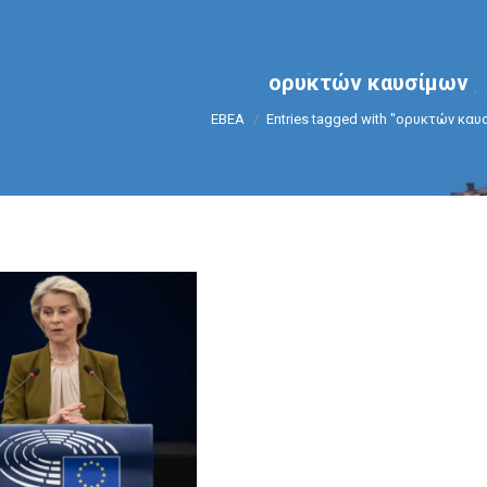
ορυκτών καυσίμων
You are here:
ΕΒΕΑ
Entries tagged with "ορυκτών καυ