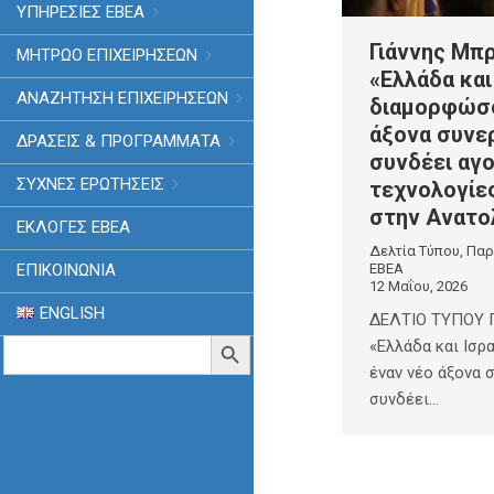
ΥΠΗΡΕΣΙΕΣ ΕΒΕΑ
Γιάννης Μπ
ΜΗΤΡΩΟ ΕΠΙΧΕΙΡΗΣΕΩΝ
«Ελλάδα και
ΑΝΑΖΗΤΗΣΗ ΕΠΙΧΕΙΡΗΣΕΩΝ
διαμορφώσο
άξονα συνε
ΔΡΑΣΕΙΣ & ΠΡΟΓΡΑΜΜΑΤΑ
συνδέει αγο
ΣΥΧΝΕΣ ΕΡΩΤΗΣΕΙΣ
τεχνολογίες
στην Ανατο
ΕΚΛΟΓΈΣ ΕΒΕΑ
Δελτία Τύπου
,
Παρ
ΕΒΕΑ
ΕΠΙΚΟΙΝΩΝΙΑ
12 Μαΐου, 2026
ENGLISH
ΔΕΛΤΙΟ ΤΥΠΟΥ Γ
Search
Search Button
«Ελλάδα και Ισρ
for:
έναν νέο άξονα 
συνδέει…