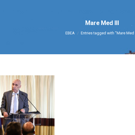
Mare Med III
You are here:
ΕΒΕΑ
Entries tagged with "Mare Med I