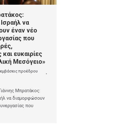
ρατάκος:
 Ισραήλ να
υν έναν νέο
ργασίας που
ρές,
 και ευκαιρίες
λική Μεσόγειο»
εμβάσεις προέδρου
ιάννης Μπρατάκος:
αήλ να διαμορφώσουν
συνεργασίας που