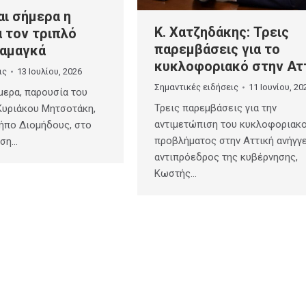
ι σήμερα η
Κ. Χατζηδάκης: Τρεις
 τον τριπλό
παρεμβάσεις για το
αμαγκά
κυκλοφοριακό στην Ατ
ις
13 Ιουλίου, 2026
Σημαντικές ειδήσεις
11 Ιουνίου, 20
ερα, παρουσία του
Τρεις παρεμβάσεις για την
υριάκου Μητσοτάκη,
αντιμετώπιση του κυκλοφοριακ
ήπο Διομήδους, στο
προβλήματος στην Αττική ανήγγε
αση…
αντιπρόεδρος της κυβέρνησης,
Κωστής…