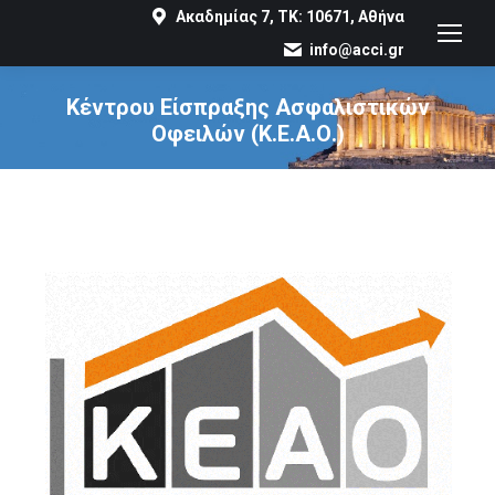
Ακαδημίας 7, ΤΚ: 10671, Αθήνα
info@acci.gr
Κέντρου Είσπραξης Ασφαλιστικών
Οφειλών (Κ.Ε.Α.Ο.)
You are here: