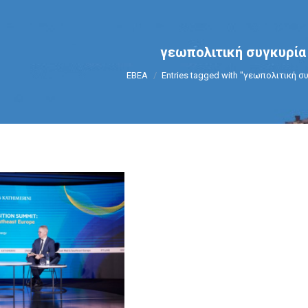
γεωπολιτική συγκυρία
You are here:
ΕΒΕΑ
Entries tagged with "γεωπολιτική σ